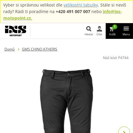
Vyber si správnou velikost dle
velikostní tabulky
. Stále si nevíš
rady? Rádi ti poradíme na
+420 491 007 007
nebo
info@ixs-
motopoint.cz.
0
Hledat
Účet
Košík
Menu
Hledat
Domů
GMS CHINO ATHERIS
Náš kód:
P4744