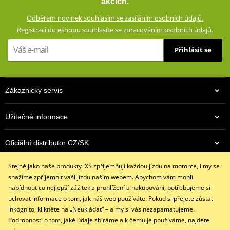
akcích.
cesty. Díky elastanu dokonale padnou a jsou velmi pohodlné.
Odběrem novinek souhlasím se zasíláním osobních údajů.
Chrániče a kevlarová tkanina zajistí bezpečnosti při jízdě na
Registrací do eshopu souhlasíte se
zpracováním osobních údajů.
motocyklu.
Přihlásit se
Přiléhavý střih
98% bavlna, 2% spandex
Na impaktních plochách zesílené aramidovou tkaninou s
Zákaznický servis
vysokou odolností proti prodření (60% Aramid (Kevlar®) and
40% Polyester)
Výškově nastavitelné chrániče (vyjímatelné, certifikované podle
Užitečné informace
normy CE)
Komfortní podšívka (100% polyester)
Oficiální distributor CZ/SK
5 kapes (2 boční kapsy, 2 zadní kapsy, 1 kapsička na mince
Stejně jako naše produkty iXS zpříjemňují každou jízdu na motorce, i my se
Kontaktujte nás
size chart GMS
snažíme zpříjemnit vaši jízdu naším webem. Abychom vám mohli
PDF
+420 491 007 007
nabídnout co nejlepší zážitek z prohlížení a nakupování, potřebujeme si
GMS SIZE
PDF
info@ixs-motopoint.cz
uchovat informace o tom, jak náš web používáte. Pokud si přejete zůstat
GMS SIZES
PDF
Po - Pá (8:00 - 16:30)
inkognito, klikněte na „Neukládat“ – a my si vás nezapamatujeme.
Podrobnosti o tom, jaké údaje sbíráme a k čemu je používáme,
najdete