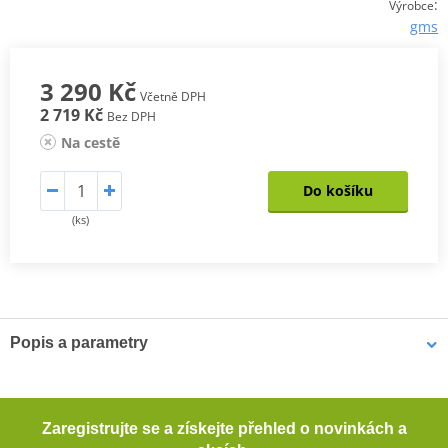
:
Výrobce
gms
3 290 Kč
Včetně DPH
2 719 Kč
Bez DPH
Na cestě
Do košíku
(ks)
Popis a parametry
Městské kalhoty Atheris
Motorkářské kalhoty se vzhledem business leasure, které můžete
Zaregistrujte se a získejte přehled o novinkách a
nosit celý den v práci a po práci sednout na motorku a vyrazit na