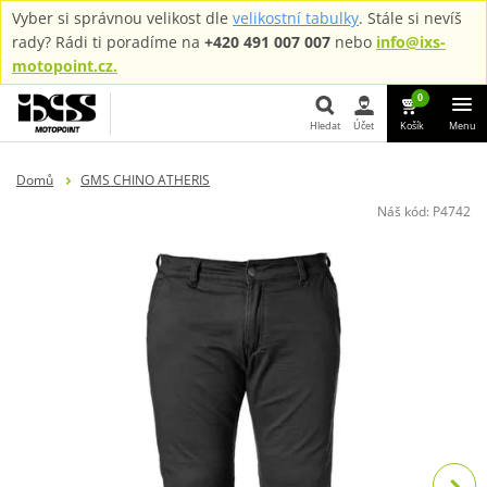
Vyber si správnou velikost dle
velikostní tabulky
. Stále si nevíš
rady? Rádi ti poradíme na
+420 491 007 007
nebo
info@ixs-
motopoint.cz.
0
Hledat
Účet
Košík
Menu
Hledat
Domů
GMS CHINO ATHERIS
Náš kód:
P4742