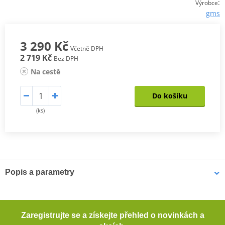
:
Výrobce
gms
3 290 Kč
Včetně DPH
2 719 Kč
Bez DPH
Na cestě
Do košíku
(ks)
Popis a parametry
Městské kalhoty Atheris
Motorkářské kalhoty se vzhledem business leasure, které můžete
Zaregistrujte se a získejte přehled o novinkách a
nosit celý den v práci a po práci sednout na motorku a vyrazit na