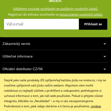
akcích.
cesty. Díky elastanu dokonale padnou a jsou velmi pohodlné.
Odběrem novinek souhlasím se zasíláním osobních údajů.
Chrániče a kevlarová tkanina zajistí bezpečnosti při jízdě na
Registrací do eshopu souhlasíte se
zpracováním osobních údajů.
motocyklu.
Přihlásit se
Přiléhavý střih
98% bavlna, 2% spandex
Na impaktních plochách zesílené aramidovou tkaninou s
Zákaznický servis
vysokou odolností proti prodření (60% Aramid (Kevlar®) and
40% Polyester)
Výškově nastavitelné chrániče (vyjímatelné, certifikované podle
Užitečné informace
normy CE)
Komfortní podšívka (100% polyester)
Oficiální distributor CZ/SK
5 kapes (2 boční kapsy, 2 zadní kapsy, 1 kapsička na mince
Stejně jako naše produkty iXS zpříjemňují každou jízdu na motorce, i my se
Kontaktujte nás
size chart GMS
snažíme zpříjemnit vaši jízdu naším webem. Abychom vám mohli
PDF
+420 491 007 007
nabídnout co nejlepší zážitek z prohlížení a nakupování, potřebujeme si
GMS SIZE
PDF
info@ixs-motopoint.cz
uchovat informace o tom, jak náš web používáte. Pokud si přejete zůstat
GMS SIZES
PDF
Po - Pá (8:00 - 16:30)
inkognito, klikněte na „Neukládat“ – a my si vás nezapamatujeme.
Podrobnosti o tom, jaké údaje sbíráme a k čemu je používáme,
najdete