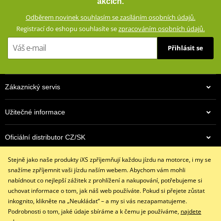
akcích.
cesty. Díky elastanu dokonale padnou a jsou velmi pohodlné.
Odběrem novinek souhlasím se zasíláním osobních údajů.
Chrániče a kevlarová tkanina zajistí bezpečnosti při jízdě na
Registrací do eshopu souhlasíte se
zpracováním osobních údajů.
motocyklu.
Přihlásit se
Přiléhavý střih
98% bavlna, 2% spandex
Na impaktních plochách zesílené aramidovou tkaninou s
Zákaznický servis
vysokou odolností proti prodření (60% Aramid (Kevlar®) and
40% Polyester)
Výškově nastavitelné chrániče (vyjímatelné, certifikované podle
Užitečné informace
normy CE)
Komfortní podšívka (100% polyester)
Oficiální distributor CZ/SK
5 kapes (2 boční kapsy, 2 zadní kapsy, 1 kapsička na mince
Stejně jako naše produkty iXS zpříjemňují každou jízdu na motorce, i my se
Kontaktujte nás
size chart GMS
snažíme zpříjemnit vaši jízdu naším webem. Abychom vám mohli
PDF
+420 491 007 007
nabídnout co nejlepší zážitek z prohlížení a nakupování, potřebujeme si
GMS SIZE
PDF
info@ixs-motopoint.cz
uchovat informace o tom, jak náš web používáte. Pokud si přejete zůstat
GMS SIZES
PDF
Po - Pá (8:00 - 16:30)
inkognito, klikněte na „Neukládat“ – a my si vás nezapamatujeme.
Podrobnosti o tom, jaké údaje sbíráme a k čemu je používáme,
najdete