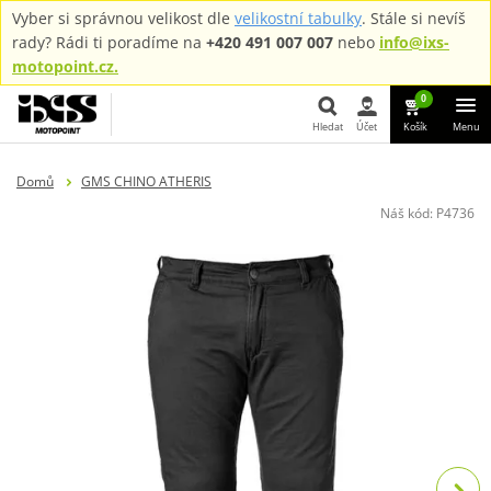
Vyber si správnou velikost dle
velikostní tabulky
. Stále si nevíš
rady? Rádi ti poradíme na
+420 491 007 007
nebo
info@ixs-
motopoint.cz.
0
Hledat
Účet
Košík
Menu
Hledat
Domů
GMS CHINO ATHERIS
Náš kód:
P4736