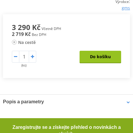
:
Výrobce
gms
3 290 Kč
Včetně DPH
2 719 Kč
Bez DPH
Na cestě
Do košíku
(ks)
Popis a parametry
Městské kalhoty Atheris
Motorkářské kalhoty se vzhledem business leasure, které můžete
Zaregistrujte se a získejte přehled o novinkách a
nosit celý den v práci a po práci sednout na motorku a vyrazit na