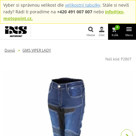
Vyber si správnou velikost dle
velikostní tabulky
. Stále si nevíš
rady? Rádi ti poradíme na
+420 491 007 007
nebo
info@ixs-
motopoint.cz.
0
Hledat
Účet
Košík
Menu
Hledat
Domů
GMS VIPER LADY
Náš kód:
P2807