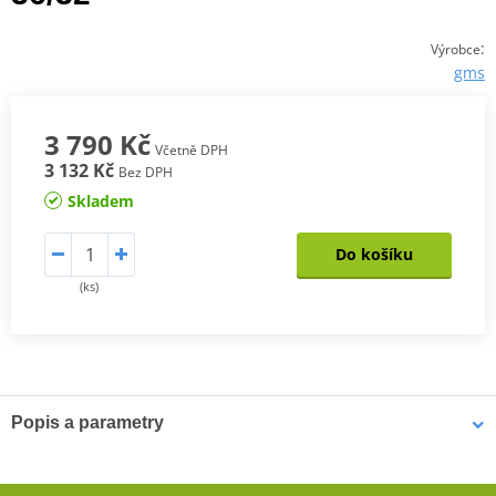
:
Výrobce
gms
3 790 Kč
Včetně DPH
3 132 Kč
Bez DPH
Skladem
Do košíku
(ks)
Popis a parametry
Dámské kevlarové džíny GMS Viper