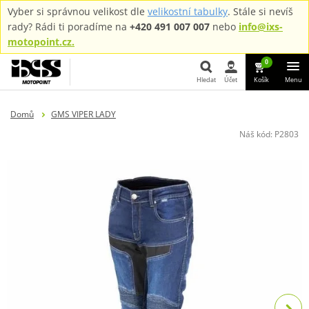
Vyber si správnou velikost dle
velikostní tabulky
. Stále si nevíš
rady? Rádi ti poradíme na
+420 491 007 007
nebo
info@ixs-
motopoint.cz.
0
Hledat
Účet
Košík
Menu
Hledat
Domů
GMS VIPER LADY
Náš kód:
P2803