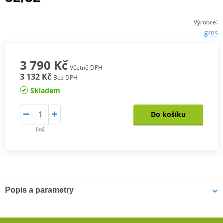
:
Výrobce
gms
3 790 Kč
Včetně DPH
3 132 Kč
Bez DPH
Skladem
Do košíku
(ks)
Popis a parametry
Dámské kevlarové džíny GMS Viper