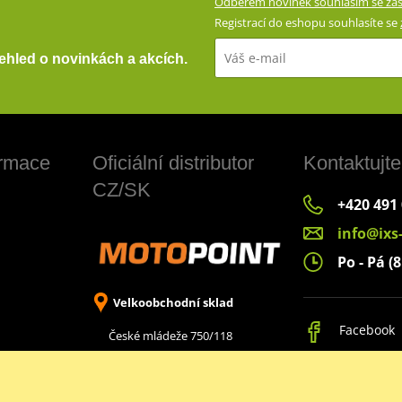
Odběrem novinek souhlasím se zas
Registrací do eshopu souhlasíte se
přehled o novinkách a akcích.
ormace
Oficiální distributor
Kontaktujte
CZ/SK
+420 491
info@ixs
Po - Pá (8
Velkoobchodní sklad
Facebook
České mládeže 750/118
Liberec 8, 460 08