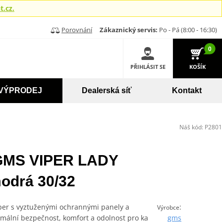
.cz.
Porovnání
Zákaznický servis:
Po - Pá (8:00 - 16:30)
0
PŘIHLÁSIT SE
KOŠÍK
VÝPRODEJ
Dealerská síť
Kontakt
Náš kód:
P2801
 GMS VIPER LADY
odrá 30/32
er s vyztuženými ochrannými panely a
:
Výrobce
mální bezpečnost, komfort a odolnost pro ka
gms