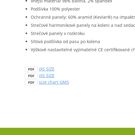
Vnější materiál 98% bavlna, 2% spandex
Podšívka 100% polyester
Ochranné panely: 60% aramid (Kevlar®) na impaktn
Strečové harmonikové panely na koleni a nad sedací
Strečové panely v rozkroku
Síťová podšívka od pasu po kolena
Výškově nastavitelné vyjímatelné CE certifikované ch
iXS SIZE
PDF
iXS SIZE
PDF
size chart GMS
PDF