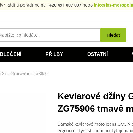
rady? Rádi ti poradíme na
+420 491 007 007
nebo
info@ixs-motopoint
Hledat
BLEČENÍ
PŘILBY
OSTATNÍ
Y ZG75906 tmavě modrá 30/32
Kevlarové džíny
ZG75906 tmavě m
Dámské kevlarové moto jeans GMS Vip
ergonomickým střihem poskytují maxi