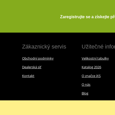
Zaregistrujte se a získejte 
Zákaznický servis
Užitečné inf
Obchodní podmínky
Velikostní tabulky
Dealerská síť
Katalog 2026
Kontakt
O značce iXS
O nás
Blog