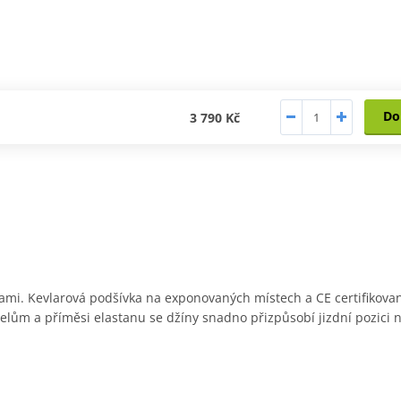
Do
3 790 Kč
ami. Kevlarová podšívka na exponovaných místech a CE certifikovan
lům a příměsi elastanu se džíny snadno přizpůsobí jizdní pozici 