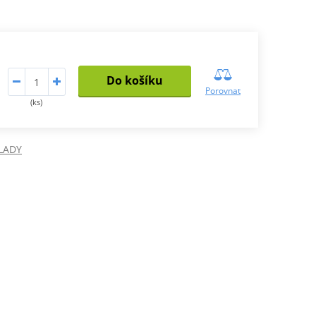
Do košíku
Porovnat
(ks)
LADY