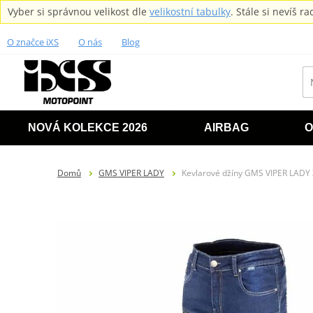
Vyber si správnou velikost dle
velikostní tabulky
. Stále si nevíš 
O značce iXS
O nás
Blog
NOVÁ KOLEKCE 2026
AIRBAG
O
Domů
GMS VIPER LADY
Kevlarové džíny GMS VIPER LAD