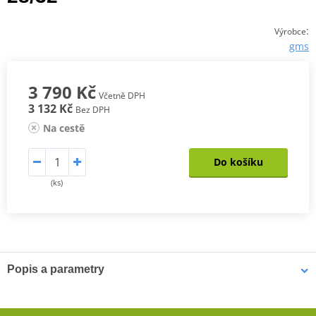
:
Výrobce
gms
3 790 Kč
Včetně DPH
3 132 Kč
Bez DPH
Na cestě
Do košíku
(ks)
Popis a parametry
Dámské kevlarové džíny GMS Viper