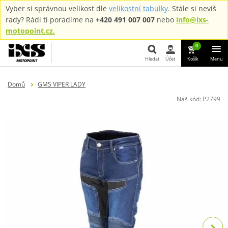
Vyber si správnou velikost dle
velikostní tabulky
. Stále si nevíš
rady? Rádi ti poradíme na
+420 491 007 007
nebo
info@ixs-
motopoint.cz.
0
Hledat
Účet
Košík
Menu
Hledat
Domů
GMS VIPER LADY
Náš kód:
P2799