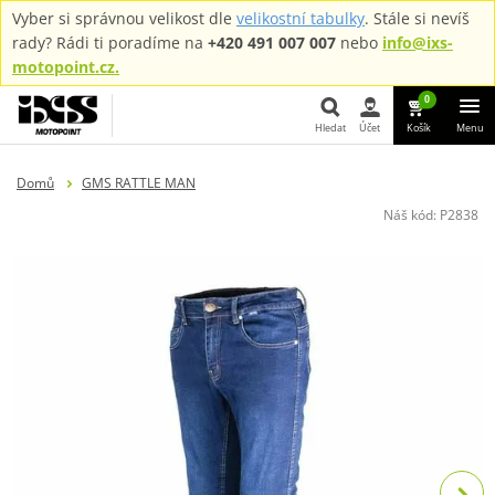
Vyber si správnou velikost dle
velikostní tabulky
. Stále si nevíš
rady? Rádi ti poradíme na
+420 491 007 007
nebo
info@ixs-
motopoint.cz.
0
Hledat
Účet
Košík
Menu
Hledat
Domů
GMS RATTLE MAN
Náš kód:
P2838