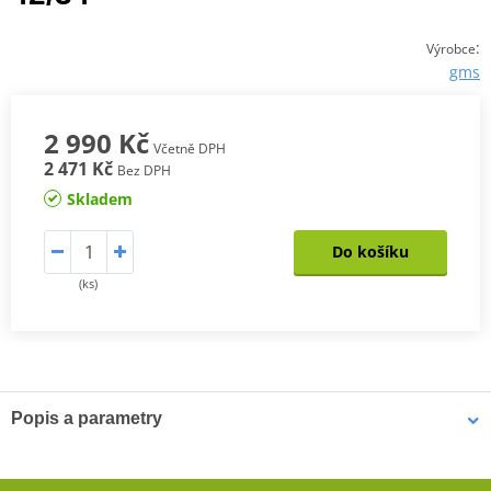
:
Výrobce
gms
2 990 Kč
Včetně DPH
2 471 Kč
Bez DPH
Skladem
Do košíku
(ks)
Popis a parametry
Pánské kevlarové džíny GMS RATTLE