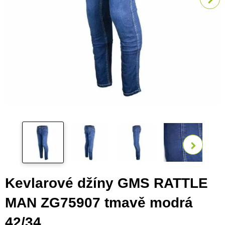
Zobra
Kevlarové džíny GMS RATTLE
MAN ZG75907 tmavě modrá
42/34