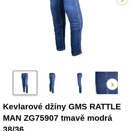
Zobra
Kevlarové džíny GMS RATTLE
MAN ZG75907 tmavě modrá
38/36