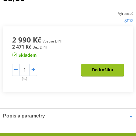
:
Výrobce
gms
2 990 Kč
Včetně DPH
2 471 Kč
Bez DPH
Skladem
Do košíku
(ks)
Popis a parametry
Pánské kevlarové džíny GMS RATTLE