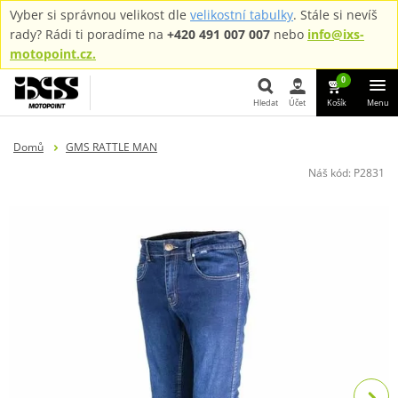
Vyber si správnou velikost dle
velikostní tabulky
. Stále si nevíš
rady? Rádi ti poradíme na
+420 491 007 007
nebo
info@ixs-
motopoint.cz.
0
Hledat
Účet
Košík
Menu
Hledat
Domů
GMS RATTLE MAN
Náš kód:
P2831