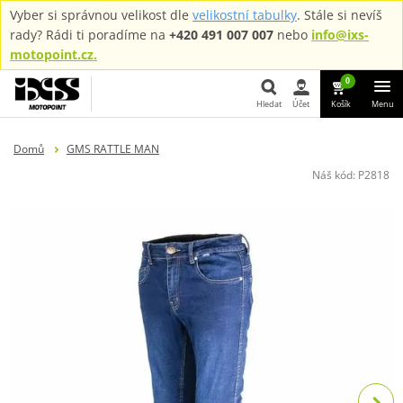
Vyber si správnou velikost dle
velikostní tabulky
. Stále si nevíš
rady? Rádi ti poradíme na
+420 491 007 007
nebo
info@ixs-
motopoint.cz.
0
Hledat
Účet
Košík
Menu
Hledat
Domů
GMS RATTLE MAN
Náš kód:
P2818