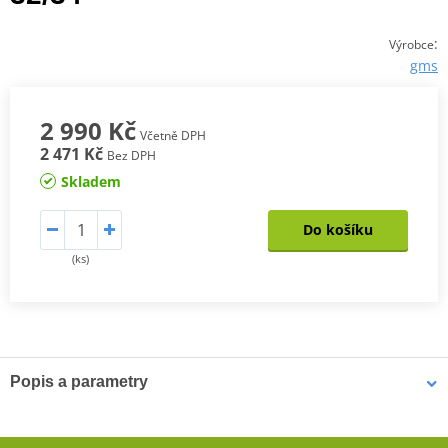
:
Výrobce
gms
2 990 Kč
Včetně DPH
2 471 Kč
Bez DPH
Skladem
Do košíku
(ks)
Popis a parametry
Pánské kevlarové džíny GMS RATTLE