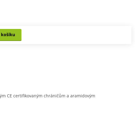
 košíku
ženým CE certifikovaným chráničům a aramidovým