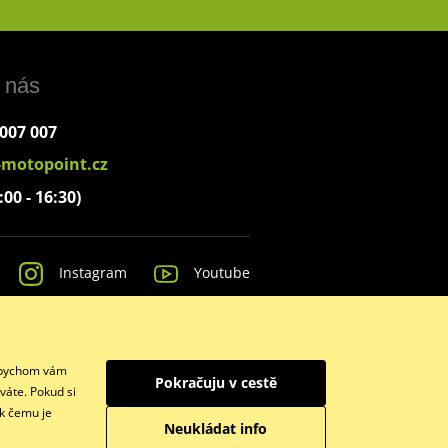
 nás
 007 007
-motopoint.cz
:00 - 16:30)
Instagram
Youtube
 Abychom vám
Pokračuju v cestě
váte. Pokud si
 k čemu je
Neukládat info