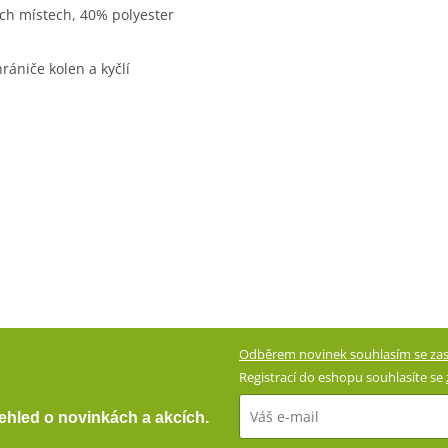
ch místech, 40% polyester
rániče kolen a kyčlí
Odběrem novinek souhlasím se zas
Registrací do eshopu souhlasíte se
přehled o novinkách a akcích.