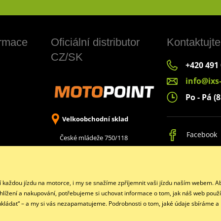
ormace
Oficiální distributor
Kontaktujte
CZ/SK
+420 491
info@ixs
Po - Pá (8
Velkoobchodní sklad
Facebook
České mládeže 750/118
Liberec 8, 460 08
jí každou jízdu na motorce, i my se snažíme zpříjemnit vaši jízdu naším webem.
ohlížení a nakupování, potřebujeme si uchovat informace o tom, jak náš web použí
eukládat“ – a my si vás nezapamatujeme. Podrobnosti o tom, jaké údaje sbíráme a