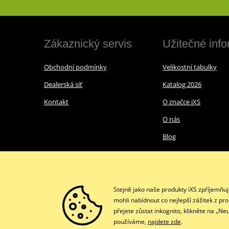
Zákaznický servis
Užitečné inf
Obchodní podmínky
Velikostní tabulky
Dealerská síť
Katalog 2026
Kontakt
O značce iXS
O nás
Blog
Stejně jako naše produkty iXS zpříjemňu
mohli nabídnout co nejlepší zážitek z pr
přejete zůstat inkognito, klikněte na „N
používáme,
najdete zde
.