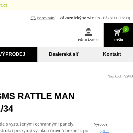
.cz.
Porovnání
Zákaznický servis:
Po - Pá (8:00 - 16:30)
0
PŘIHLÁSIT SE
KOŠÍK
VÝPRODEJ
Dealerská síť
Kontakt
Náš kód:
P2943
 GMS RATTLE MAN
/34
tle s vyztuženými ochrannými panely,
:
Výrobce
trukcí poskytují vysokou úroveň bezpečí, po
gms