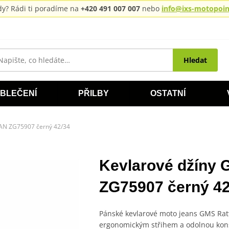
rady? Rádi ti poradíme na
+420 491 007 007
nebo
info@ixs-motopoint
Hledat
BLEČENÍ
PŘILBY
OSTATNÍ
AN ZG75907 černý 42/34
Kevlarové džíny
ZG75907 černý 42
Pánské kevlarové moto jeans GMS Rat
ergonomickým střihem a odolnou kons