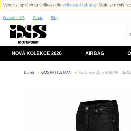
Vyber si správnou velikost dle
velikostní tabulky
. Stále si nevíš 
O značce iXS
O nás
Blog
NOVÁ KOLEKCE 2026
AIRBAG
O
Domů
GMS RATTLE MAN
Kevlarové džíny GMS RATTLE M