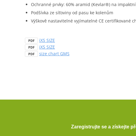
Ochranné prvky: 60% aramid (Kevlar®) na impaktní
Podšívka ze síťoviny od pasu ke kolenům
Výškově nastavitelné vyjímatelné CE certifikované ch
iXS SIZE
PDF
iXS SIZE
PDF
size chart GMS
PDF
Zaregistrujte se a získejte 