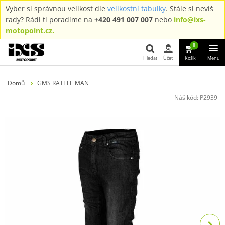
Vyber si správnou velikost dle
velikostní tabulky
. Stále si nevíš
rady? Rádi ti poradíme na
+420 491 007 007
nebo
info@ixs-
motopoint.cz.
0
Hledat
Účet
Košík
Menu
Hledat
Domů
GMS RATTLE MAN
Náš kód:
P2939