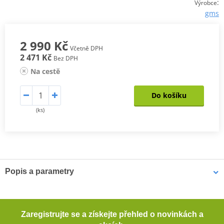
:
Výrobce
gms
2 990 Kč
Včetně DPH
2 471 Kč
Bez DPH
Na cestě
Do košíku
(ks)
Popis a parametry
Pánské kevlarové džíny GMS RATTLE
Pohodlné motocyklové džíny se slim střihem. Tyto džíny poskytují
Zaregistrujte se a získejte přehled o novinkách a
dostatečnou ochranu při jízdě na motocyklu díky vloženým CE