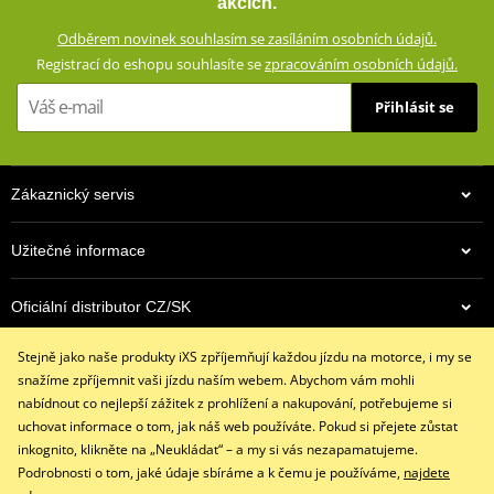
akcích.
certifikovaným chráničům a aramidovým panelům na impaktních
Odběrem novinek souhlasím se zasíláním osobních údajů.
místech. Zároveň vypadají civilně a díky příměsi elastanu skvěle
Registrací do eshopu souhlasíte se
zpracováním osobních údajů.
padnou a příjemně se nosí.
Přihlásit se
Džíny se slim střihem a 5 kapsami
Vvnější materiál: 98% bavlna, 2% elastan
Podšívka: 100% polyester
Zákaznický servis
Ochranné prvky: 60% aramid (Kevlar®) na impaktních místech,
40% polyester
Užitečné informace
Podšívka ze síťoviny od pasu ke kolenům
Výškově nastavitelné vyjímatelné CE certifikované chrániče
Oficiální distributor CZ/SK
kolen a kyčlí
iXS SIZE
Stejně jako naše produkty iXS zpříjemňují každou jízdu na motorce, i my se
PDF
Kontaktujte nás
iXS SIZE
snažíme zpříjemnit vaši jízdu naším webem. Abychom vám mohli
PDF
+420 491 007 007
nabídnout co nejlepší zážitek z prohlížení a nakupování, potřebujeme si
size chart GMS
PDF
info@ixs-motopoint.cz
uchovat informace o tom, jak náš web používáte. Pokud si přejete zůstat
Po - Pá (8:00 - 16:30)
inkognito, klikněte na „Neukládat“ – a my si vás nezapamatujeme.
Podrobnosti o tom, jaké údaje sbíráme a k čemu je používáme,
najdete