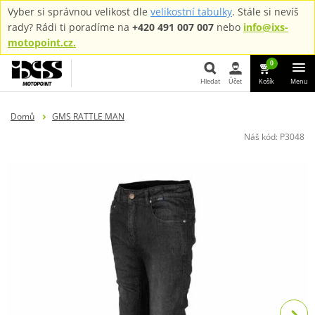
Vyber si správnou velikost dle
velikostní tabulky
. Stále si nevíš
rady? Rádi ti poradíme na
+420 491 007 007
nebo
info@ixs-
motopoint.cz.
0
Hledat
Účet
Košík
Menu
Hledat
Domů
GMS RATTLE MAN
Náš kód:
P3048