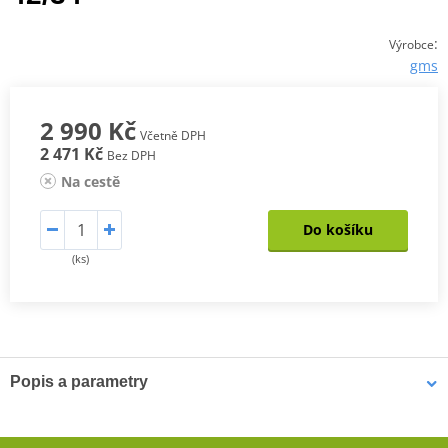
:
Výrobce
gms
2 990 Kč
Včetně DPH
2 471 Kč
Bez DPH
Na cestě
Do košíku
(ks)
Popis a parametry
Pánské kevlarové džíny GMS RATTLE