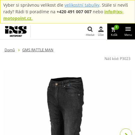
Vyber si správnou velikost dle
velikostní tabulky
. Stále si nevíš
rady? Rádi ti poradíme na
+420 491 007 007
nebo
info@ixs-
motopoint.cz.
0
Hledat
Účet
Košík
Menu
Hledat
Domů
GMS RATTLE MAN
Náš kód:
P3023