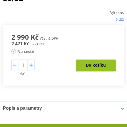
:
Výrobce
gms
2 990 Kč
Včetně DPH
2 471 Kč
Bez DPH
Na cestě
Do košíku
(ks)
Popis a parametry
Pánské kevlarové džíny GMS RATTLE