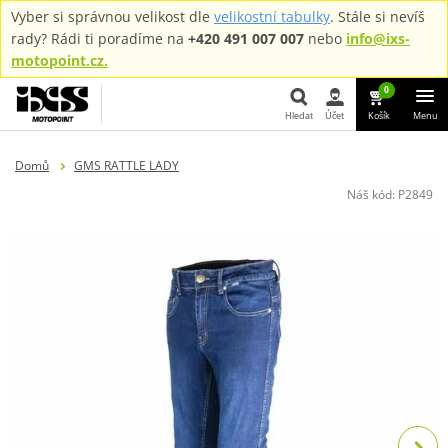
Vyber si správnou velikost dle
velikostní tabulky
. Stále si nevíš
rady? Rádi ti poradíme na
+420 491 007 007
nebo
info@ixs-
motopoint.cz.
0
Hledat
Účet
Košík
Menu
Hledat
Domů
GMS RATTLE LADY
Náš kód:
P2849