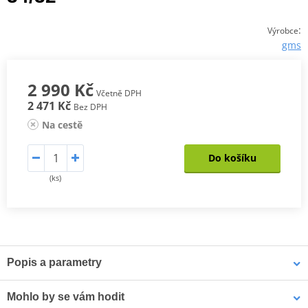
:
Výrobce
gms
2 990 Kč
Včetně DPH
2 471 Kč
Bez DPH
Na cestě
Do košíku
(ks)
Popis a parametry
Dámské kevlarové džíny GMS RATTLE
Mohlo by se vám hodit