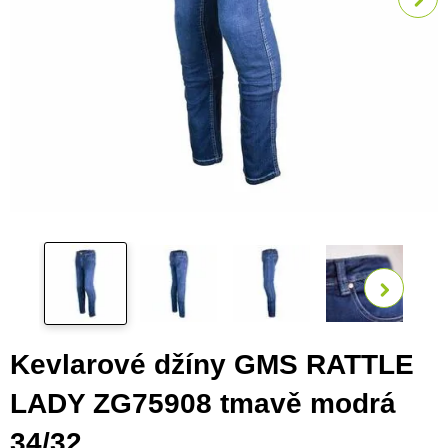
Zobra
Kevlarové džíny GMS RATTLE
LADY ZG75908 tmavě modrá
34/32