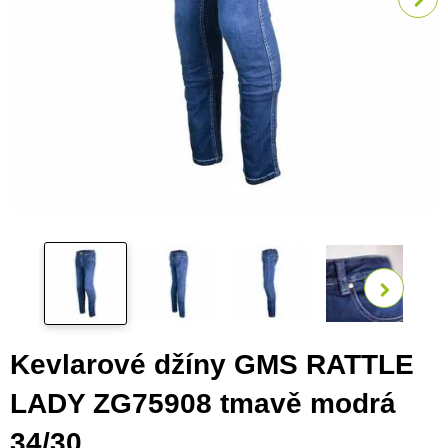
Zobra
Kevlarové džíny GMS RATTLE
LADY ZG75908 tmavě modrá
34/30