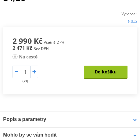
:
Výrobce
gms
2 990 Kč
Včetně DPH
2 471 Kč
Bez DPH
Na cestě
Do košíku
(ks)
Popis a parametry
Dámské kevlarové džíny GMS RATTLE
Mohlo by se vám hodit