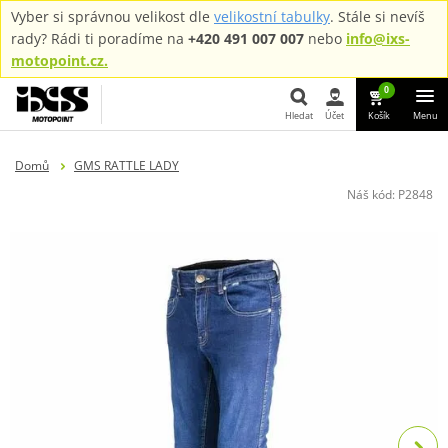
Vyber si správnou velikost dle
velikostní tabulky
. Stále si nevíš
rady? Rádi ti poradíme na
+420 491 007 007
nebo
info@ixs-
motopoint.cz.
0
Hledat
Účet
Košík
Menu
Hledat
Domů
GMS RATTLE LADY
Náš kód:
P2848