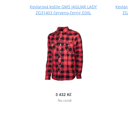
Kevlarová košile GMS JAGUAR LADY
Kevla
ZG31403 červeno-černý D3XL
ZG
3 432 Kč
Na cestě