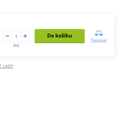
Do košíku
Porovnat
(ks)
E LADY