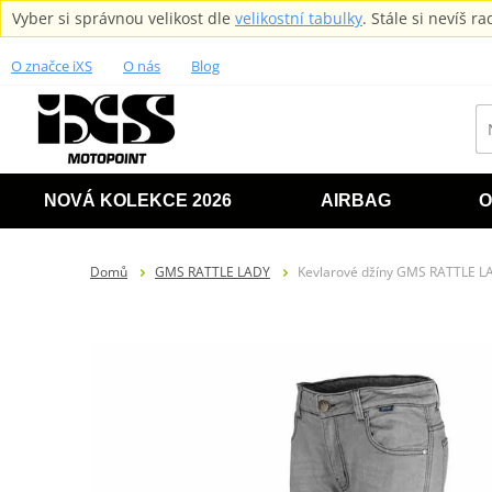
Vyber si správnou velikost dle
velikostní tabulky
. Stále si nevíš 
O značce iXS
O nás
Blog
NOVÁ KOLEKCE 2026
AIRBAG
O
Domů
GMS RATTLE LADY
Kevlarové džíny GMS RATTLE L