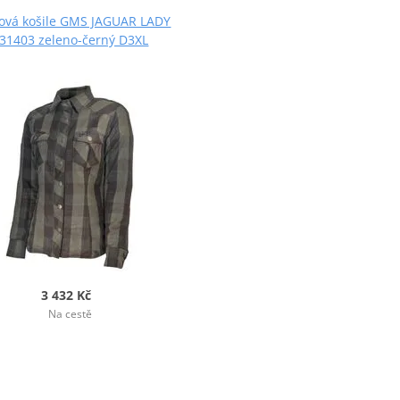
rová košile GMS JAGUAR LADY
31403 zeleno-černý D3XL
3 432 Kč
Na cestě