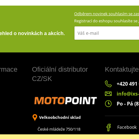
Odběrem novinek souhlasím se zas
Registrací do eshopu souhlasíte se
přehled o novinkách a akcích.
ormace
Oficiální distributor
Kontaktujte
CZ/SK
+420 491
info@ixs
Po - Pá (8
Velkoobchodní sklad
Facebook
České mládeže 750/118