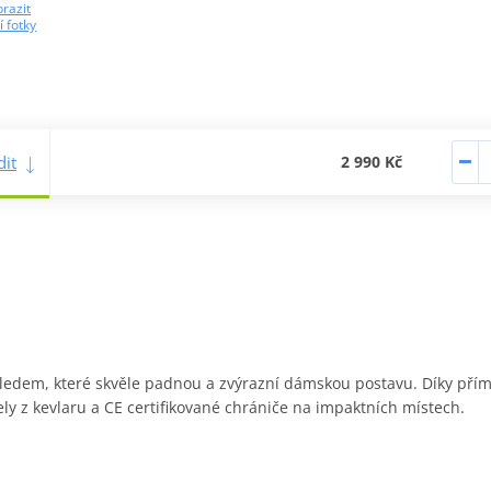
razit
í fotky
it
2 990 Kč
ledem, které skvěle padnou a zvýrazní dámskou postavu. Díky přím
ly z kevlaru a CE certifikované chrániče na impaktních místech.