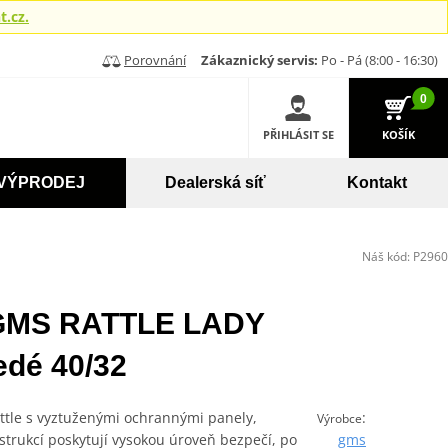
.cz.
Porovnání
Zákaznický servis:
Po - Pá (8:00 - 16:30)
0
PŘIHLÁSIT SE
KOŠÍK
VÝPRODEJ
Dealerská síť
Kontakt
Náš kód:
P2960
 GMS RATTLE LADY
edé 40/32
tle s vyztuženými ochrannými panely,
:
Výrobce
trukcí poskytují vysokou úroveň bezpečí, po
gms