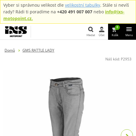
Vyber si správnou velikost dle
velikostní tabulky
. Stále si nevíš
rady? Rádi ti poradíme na
+420 491 007 007
nebo
info@ixs-
motopoint.cz.
0
Hledat
Účet
Košík
Menu
Hledat
Domů
GMS RATTLE LADY
Náš kód:
P2953