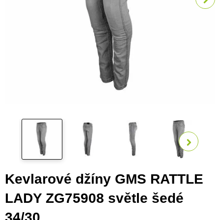
Zobra
Kevlarové džíny GMS RATTLE
LADY ZG75908 světle šedé
34/30