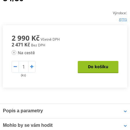
:
Výrobce
gms
2 990 Kč
Včetně DPH
2 471 Kč
Bez DPH
Na cestě
Do košíku
(ks)
Popis a parametry
Dámské kevlarové džíny GMS RATTLE
Mohlo by se vám hodit