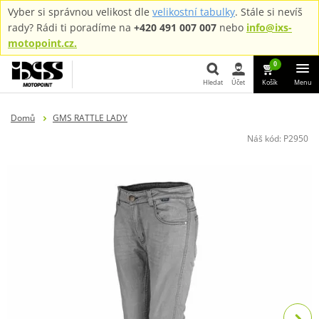
Vyber si správnou velikost dle
velikostní tabulky
. Stále si nevíš
rady? Rádi ti poradíme na
+420 491 007 007
nebo
info@ixs-
motopoint.cz.
0
Hledat
Účet
Košík
Menu
Hledat
Domů
GMS RATTLE LADY
Náš kód:
P2950