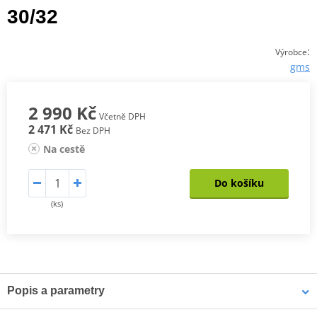
30/32
:
Výrobce
gms
2 990 Kč
Včetně DPH
2 471 Kč
Bez DPH
Na cestě
Do košíku
(ks)
Popis a parametry
Dámské kevlarové džíny GMS RATTLE