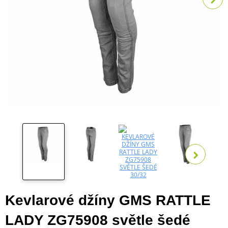
Zobra
Kevlarové džíny GMS RATTLE
LADY ZG75908 světle šedé