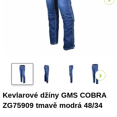
Zobra
Kevlarové džíny GMS COBRA
ZG75909 tmavě modrá 48/34