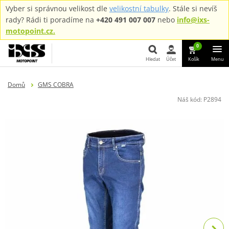
Vyber si správnou velikost dle
velikostní tabulky
. Stále si nevíš
rady? Rádi ti poradíme na
+420 491 007 007
nebo
info@ixs-
motopoint.cz.
0
Hledat
Účet
Košík
Menu
Hledat
Domů
GMS COBRA
Náš kód:
P2894