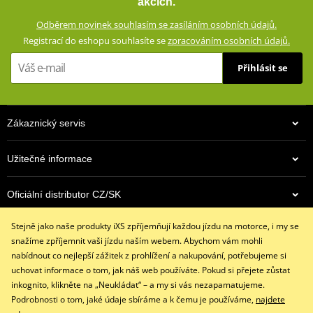
akcích.
vloženým CE certifikovaným chráničům a aramidovým panelům na
Odběrem novinek souhlasím se zasíláním osobních údajů.
impaktních místech. Zároveň vypadají civilně a díky příměsi
Registrací do eshopu souhlasíte se
zpracováním osobních údajů.
elastanu skvěle padnou a příjemně se nosí.
Přihlásit se
Džíny s rovným střihem a 5 kapsami
Dostupné ve více barevných variantách
Vnější materiál: 98% bavlna, 2% elastan
Zákaznický servis
Podšívka: 100% polyester
Ochranné prvky: 60% aramid (Kevlar®) na impaktních místech,
Užitečné informace
40% polyester
Podšívka ze síťoviny od pasu ke kolenům
Oficiální distributor CZ/SK
Výškově nastavitelné vyjímatelné CE certifikované chrániče
kolen a kyčlí
Stejně jako naše produkty iXS zpříjemňují každou jízdu na motorce, i my se
Kontaktujte nás
Džíny jsou z výroby opatřeny prémiovou impregnací
snažíme zpříjemnit vaši jízdu naším webem. Abychom vám mohli
+420 491 007 007
Huntsman® , která vydrží až 15 vyprání
nabídnout co nejlepší zážitek z prohlížení a nakupování, potřebujeme si
info@ixs-motopoint.cz
uchovat informace o tom, jak náš web používáte. Pokud si přejete zůstat
iXS SIZE
PDF
Po - Pá (8:00 - 16:30)
inkognito, klikněte na „Neukládat“ – a my si vás nezapamatujeme.
iXS SIZE
PDF
Podrobnosti o tom, jaké údaje sbíráme a k čemu je používáme,
najdete
size chart GMS
PDF