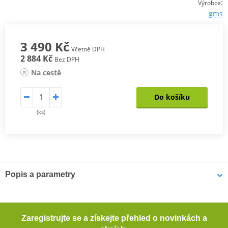
:
Výrobce
gms
3 490 Kč
Včetně DPH
2 884 Kč
Bez DPH
Na cestě
Do košíku
(ks)
Popis a parametry
Pánské kevlarové džíny GMS COBRA
Pohodlné motocyklové džíny s rovným střihem. Tyto džíny
Zaregistrujte se a získejte přehled o novinkách a
poskytují dostatečnou ochranu při jízdě na motocyklu díky