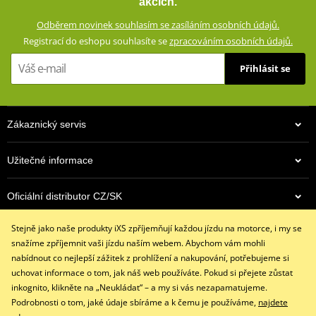
akcích.
vloženým CE certifikovaným chráničům a aramidovým panelům na
Odběrem novinek souhlasím se zasíláním osobních údajů.
impaktních místech. Zároveň vypadají civilně a díky příměsi
Registrací do eshopu souhlasíte se
zpracováním osobních údajů.
elastanu skvěle padnou a příjemně se nosí.
Přihlásit se
Džíny s rovným střihem a 5 kapsami
Dostupné ve více barevných variantách
Vnější materiál: 98% bavlna, 2% elastan
Zákaznický servis
Podšívka: 100% polyester
Ochranné prvky: 60% aramid (Kevlar®) na impaktních místech,
Užitečné informace
40% polyester
Podšívka ze síťoviny od pasu ke kolenům
Oficiální distributor CZ/SK
Výškově nastavitelné vyjímatelné CE certifikované chrániče
kolen a kyčlí
Stejně jako naše produkty iXS zpříjemňují každou jízdu na motorce, i my se
Kontaktujte nás
Džíny jsou z výroby opatřeny prémiovou impregnací
snažíme zpříjemnit vaši jízdu naším webem. Abychom vám mohli
+420 491 007 007
Huntsman® , která vydrží až 15 vyprání
nabídnout co nejlepší zážitek z prohlížení a nakupování, potřebujeme si
info@ixs-motopoint.cz
uchovat informace o tom, jak náš web používáte. Pokud si přejete zůstat
iXS SIZE
PDF
Po - Pá (8:00 - 16:30)
inkognito, klikněte na „Neukládat“ – a my si vás nezapamatujeme.
iXS SIZE
PDF
Podrobnosti o tom, jaké údaje sbíráme a k čemu je používáme,
najdete
size chart GMS
PDF