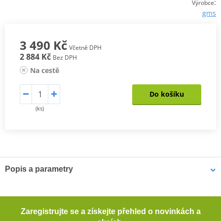
:
Výrobce
gms
3 490 Kč
Včetně DPH
2 884 Kč
Bez DPH
Na cestě
Do košíku
(ks)
Popis a parametry
Pánské kevlarové džíny GMS COBRA
Pohodlné motocyklové džíny s rovným střihem. Tyto džíny
Zaregistrujte se a získejte přehled o novinkách a
poskytují dostatečnou ochranu při jízdě na motocyklu díky