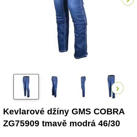
Zobra
Kevlarové džíny GMS COBRA
ZG75909 tmavě modrá 46/30