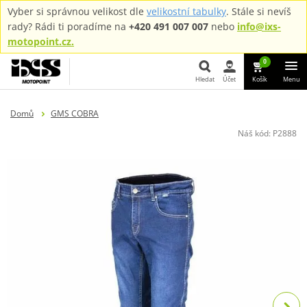
Vyber si správnou velikost dle
velikostní tabulky
. Stále si nevíš
rady? Rádi ti poradíme na
+420 491 007 007
nebo
info@ixs-
motopoint.cz.
0
Hledat
Účet
Košík
Menu
Hledat
Domů
GMS COBRA
Náš kód:
P2888