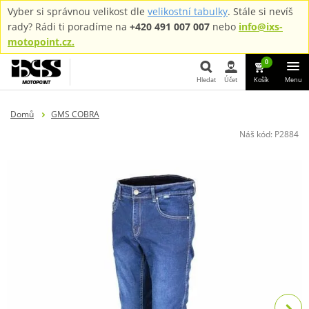
Vyber si správnou velikost dle
velikostní tabulky
. Stále si nevíš
rady? Rádi ti poradíme na
+420 491 007 007
nebo
info@ixs-
motopoint.cz.
0
Hledat
Účet
Košík
Menu
Hledat
Domů
GMS COBRA
Náš kód:
P2884