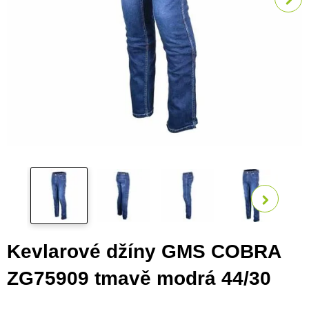
Zobra
Kevlarové džíny GMS COBRA
ZG75909 tmavě modrá 44/30