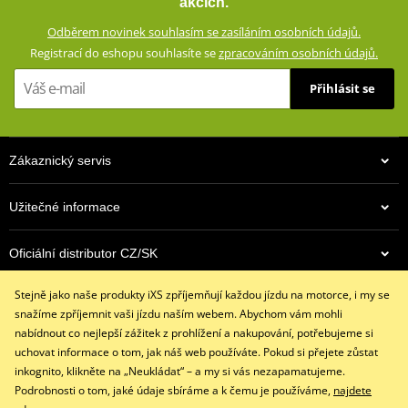
akcích.
vloženým CE certifikovaným chráničům a aramidovým panelům na
Odběrem novinek souhlasím se zasíláním osobních údajů.
impaktních místech. Zároveň vypadají civilně a díky příměsi
Registrací do eshopu souhlasíte se
zpracováním osobních údajů.
elastanu skvěle padnou a příjemně se nosí.
Přihlásit se
Džíny s rovným střihem a 5 kapsami
Dostupné ve více barevných variantách
Vnější materiál: 98% bavlna, 2% elastan
Zákaznický servis
Podšívka: 100% polyester
Ochranné prvky: 60% aramid (Kevlar®) na impaktních místech,
Užitečné informace
40% polyester
Podšívka ze síťoviny od pasu ke kolenům
Oficiální distributor CZ/SK
Výškově nastavitelné vyjímatelné CE certifikované chrániče
kolen a kyčlí
Stejně jako naše produkty iXS zpříjemňují každou jízdu na motorce, i my se
Kontaktujte nás
Džíny jsou z výroby opatřeny prémiovou impregnací
snažíme zpříjemnit vaši jízdu naším webem. Abychom vám mohli
+420 491 007 007
Huntsman® , která vydrží až 15 vyprání
nabídnout co nejlepší zážitek z prohlížení a nakupování, potřebujeme si
info@ixs-motopoint.cz
uchovat informace o tom, jak náš web používáte. Pokud si přejete zůstat
iXS SIZE
PDF
Po - Pá (8:00 - 16:30)
inkognito, klikněte na „Neukládat“ – a my si vás nezapamatujeme.
iXS SIZE
PDF
Podrobnosti o tom, jaké údaje sbíráme a k čemu je používáme,
najdete
size chart GMS
PDF