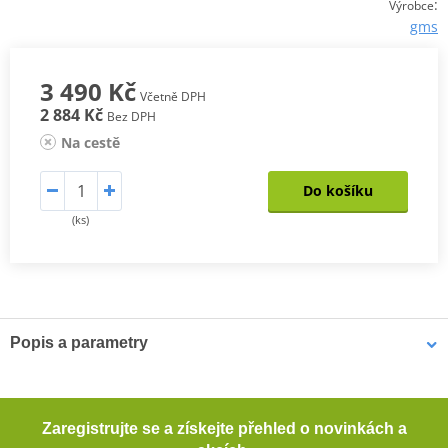
:
Výrobce
gms
3 490 Kč
Včetně DPH
2 884 Kč
Bez DPH
Na cestě
Do košíku
(ks)
Popis a parametry
Pánské kevlarové džíny GMS COBRA
Pohodlné motocyklové džíny s rovným střihem. Tyto džíny
Zaregistrujte se a získejte přehled o novinkách a
poskytují dostatečnou ochranu při jízdě na motocyklu díky