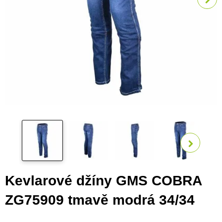
Zobra
Kevlarové džíny GMS COBRA
ZG75909 tmavě modrá 34/34