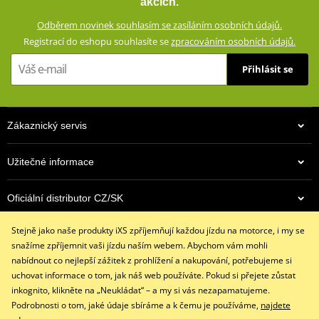
akcích.
vloženým CE certifikovaným chráničům a aramidovým panelům na
Odběrem novinek souhlasím se zasíláním osobních údajů.
impaktních místech. Zároveň vypadají civilně a díky příměsi
Registrací do eshopu souhlasíte se
zpracováním osobních údajů.
elastanu skvěle padnou a příjemně se nosí.
Přihlásit se
Džíny s rovným střihem a 5 kapsami
Dostupné ve více barevných variantách
Vnější materiál: 98% bavlna, 2% elastan
Zákaznický servis
Podšívka: 100% polyester
Ochranné prvky: 60% aramid (Kevlar®) na impaktních místech,
Užitečné informace
40% polyester
Podšívka ze síťoviny od pasu ke kolenům
Oficiální distributor CZ/SK
Výškově nastavitelné vyjímatelné CE certifikované chrániče
kolen a kyčlí
Stejně jako naše produkty iXS zpříjemňují každou jízdu na motorce, i my se
Kontaktujte nás
Džíny jsou z výroby opatřeny prémiovou impregnací
snažíme zpříjemnit vaši jízdu naším webem. Abychom vám mohli
+420 491 007 007
Huntsman® , která vydrží až 15 vyprání
nabídnout co nejlepší zážitek z prohlížení a nakupování, potřebujeme si
info@ixs-motopoint.cz
uchovat informace o tom, jak náš web používáte. Pokud si přejete zůstat
iXS SIZE
PDF
Po - Pá (8:00 - 16:30)
inkognito, klikněte na „Neukládat“ – a my si vás nezapamatujeme.
iXS SIZE
PDF
Podrobnosti o tom, jaké údaje sbíráme a k čemu je používáme,
najdete
size chart GMS
PDF