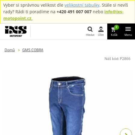
Vyber si správnou velikost dle
velikostní tabulky
. Stále si nevíš
rady? Rádi ti poradíme na
+420 491 007 007
nebo
info@ixs-
motopoint.cz.
0
Hledat
Účet
Košík
Menu
Hledat
Domů
GMS COBRA
Náš kód:
P2866