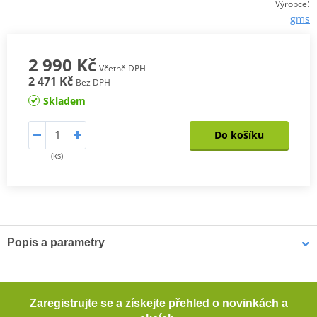
:
Výrobce
gms
2 990 Kč
Včetně DPH
2 471 Kč
Bez DPH
Skladem
Do košíku
(ks)
Popis a parametry
Pánské kevlarové džíny GMS COBRA
Pohodlné motocyklové džíny s rovným střihem. Tyto džíny
Zaregistrujte se a získejte přehled o novinkách a
poskytují dostatečnou ochranu při jízdě na motocyklu díky