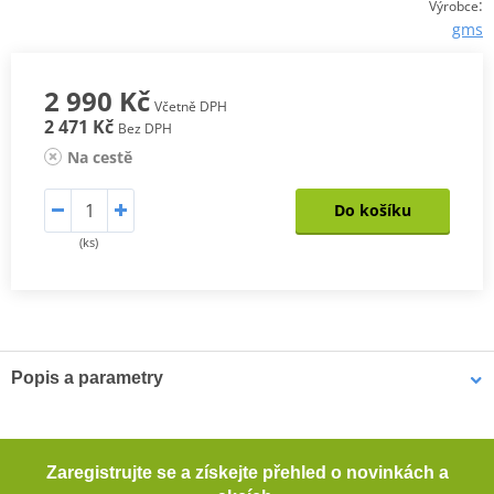
:
Výrobce
gms
2 990 Kč
Včetně DPH
2 471 Kč
Bez DPH
Na cestě
Do košíku
(ks)
Popis a parametry
Pánské kevlarové džíny GMS COBRA
Pohodlné motocyklové džíny s rovným střihem. Tyto džíny
Zaregistrujte se a získejte přehled o novinkách a
poskytují dostatečnou ochranu při jízdě na motocyklu díky