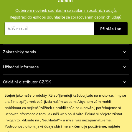
akcích.
vloženým CE certifikovaným chráničům a aramidovým panelům na
Odběrem novinek souhlasím se zasíláním osobních údajů.
impaktních místech. Zároveň vypadají civilně a díky příměsi
Registrací do eshopu souhlasíte se
zpracováním osobních údajů.
elastanu skvěle padnou a příjemně se nosí.
Přihlásit se
Džíny s rovným střihem a 5 kapsami
Dostupné ve více barevných variantách
Vnější materiál: 98% bavlna, 2% elastan
Zákaznický servis
Podšívka: 100% polyester
Ochranné prvky: 60% aramid (Kevlar®) na impaktních místech,
Užitečné informace
40% polyester
Podšívka ze síťoviny od pasu ke kolenům
Oficiální distributor CZ/SK
Výškově nastavitelné vyjímatelné CE certifikované chrániče
kolen a kyčlí
Stejně jako naše produkty iXS zpříjemňují každou jízdu na motorce, i my se
Kontaktujte nás
Džíny jsou z výroby opatřeny prémiovou impregnací
snažíme zpříjemnit vaši jízdu naším webem. Abychom vám mohli
+420 491 007 007
Huntsman® , která vydrží až 15 vyprání
nabídnout co nejlepší zážitek z prohlížení a nakupování, potřebujeme si
info@ixs-motopoint.cz
uchovat informace o tom, jak náš web používáte. Pokud si přejete zůstat
iXS SIZE
PDF
Po - Pá (8:00 - 16:30)
inkognito, klikněte na „Neukládat“ – a my si vás nezapamatujeme.
iXS SIZE
PDF
Podrobnosti o tom, jaké údaje sbíráme a k čemu je používáme,
najdete
size chart GMS
PDF