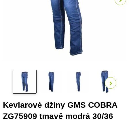
Zobra
Kevlarové džíny GMS COBRA
ZG75909 tmavě modrá 30/36