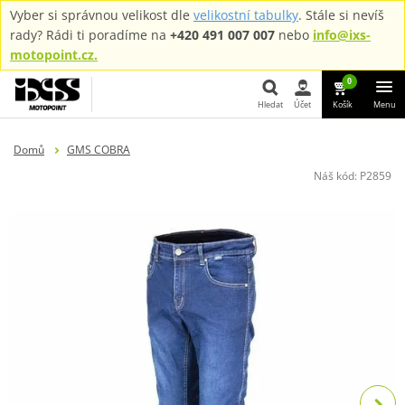
Vyber si správnou velikost dle
velikostní tabulky
. Stále si nevíš
rady? Rádi ti poradíme na
+420 491 007 007
nebo
info@ixs-
motopoint.cz.
0
Hledat
Účet
Košík
Menu
Hledat
Domů
GMS COBRA
Náš kód:
P2859