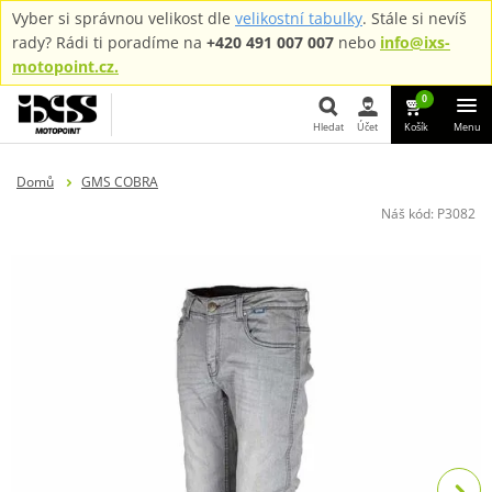
Vyber si správnou velikost dle
velikostní tabulky
. Stále si nevíš
rady? Rádi ti poradíme na
+420 491 007 007
nebo
info@ixs-
motopoint.cz.
0
Hledat
Účet
Košík
Menu
Hledat
Domů
GMS COBRA
Náš kód:
P3082