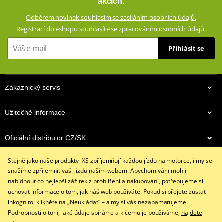
akcích.
vloženým CE certifikovaným chráničům a aramidovým panelům na
Odběrem novinek souhlasím se zasíláním osobních údajů.
impaktních místech. Zároveň vypadají civilně a díky příměsi
Registrací do eshopu souhlasíte se
zpracováním osobních údajů.
elastanu skvěle padnou a příjemně se nosí.
Přihlásit se
Džíny s rovným střihem a 5 kapsami
Dostupné ve více barevných variantách
Vnější materiál: 98% bavlna, 2% elastan
Zákaznický servis
Podšívka: 100% polyester
Ochranné prvky: 60% aramid (Kevlar®) na impaktních místech,
Užitečné informace
40% polyester
Podšívka ze síťoviny od pasu ke kolenům
Oficiální distributor CZ/SK
Výškově nastavitelné vyjímatelné CE certifikované chrániče
kolen a kyčlí
Stejně jako naše produkty iXS zpříjemňují každou jízdu na motorce, i my se
Kontaktujte nás
Džíny jsou z výroby opatřeny prémiovou impregnací
snažíme zpříjemnit vaši jízdu naším webem. Abychom vám mohli
+420 491 007 007
Huntsman®, která vydrží až 15 vyprání
nabídnout co nejlepší zážitek z prohlížení a nakupování, potřebujeme si
info@ixs-motopoint.cz
uchovat informace o tom, jak náš web používáte. Pokud si přejete zůstat
iXS SIZE
PDF
Po - Pá (8:00 - 16:30)
inkognito, klikněte na „Neukládat“ – a my si vás nezapamatujeme.
iXS SIZE
PDF
Podrobnosti o tom, jaké údaje sbíráme a k čemu je používáme,
najdete
size chart GMS
PDF