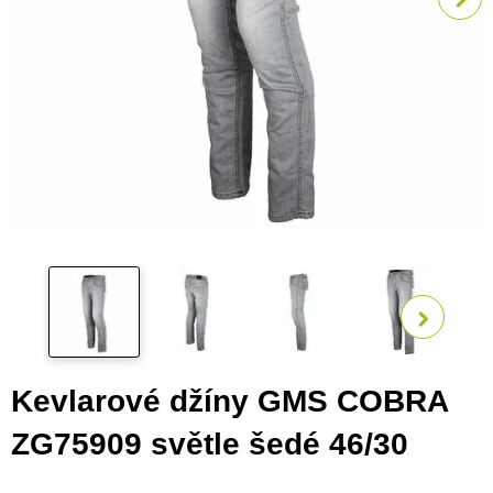
Zobra
Kevlarové džíny GMS COBRA
ZG75909 světle šedé 46/30