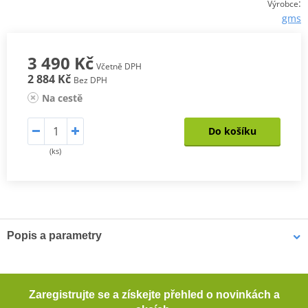
:
Výrobce
gms
3 490 Kč
Včetně DPH
2 884 Kč
Bez DPH
Na cestě
Do košíku
(ks)
Popis a parametry
Pánské kevlarové džíny GMS COBRA
Pohodlné motocyklové džíny s rovným střihem. Tyto džíny
Zaregistrujte se a získejte přehled o novinkách a
poskytují dostatečnou ochranu při jízdě na motocyklu díky