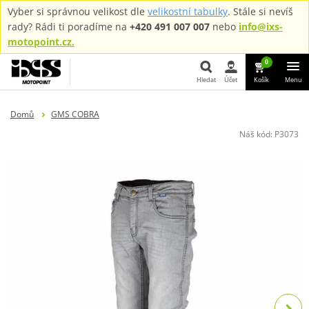
Vyber si správnou velikost dle
velikostní tabulky
. Stále si nevíš
rady? Rádi ti poradíme na
+420 491 007 007
nebo
info@ixs-
motopoint.cz.
0
Hledat
Účet
Košík
Menu
Hledat
Domů
GMS COBRA
Náš kód:
P3073