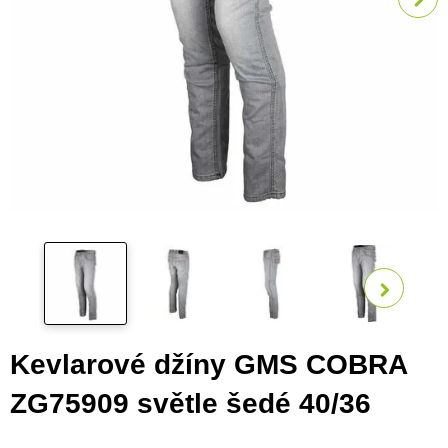
Zobra
Kevlarové džíny GMS COBRA
ZG75909 světle šedé 40/36