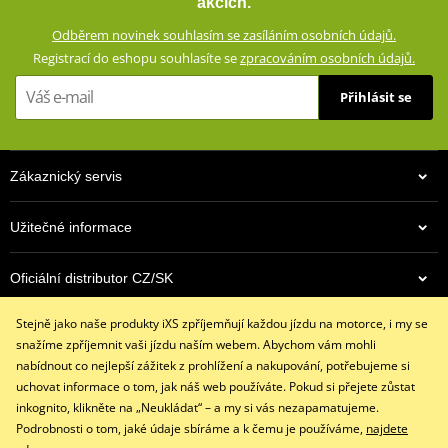
akcích.
vloženým CE certifikovaným chráničům a aramidovým panelům na
Odběrem novinek souhlasím se zasíláním osobních údajů.
impaktních místech. Zároveň vypadají civilně a díky příměsi
Registrací do eshopu souhlasíte se
zpracováním osobních údajů.
elastanu skvěle padnou a příjemně se nosí.
Přihlásit se
Džíny s rovným střihem a 5 kapsami
Dostupné ve více barevných variantách
Vnější materiál: 98% bavlna, 2% elastan
Zákaznický servis
Podšívka: 100% polyester
Ochranné prvky: 60% aramid (Kevlar®) na impaktních místech,
Užitečné informace
40% polyester
Podšívka ze síťoviny od pasu ke kolenům
Oficiální distributor CZ/SK
Výškově nastavitelné vyjímatelné CE certifikované chrániče
kolen a kyčlí
Stejně jako naše produkty iXS zpříjemňují každou jízdu na motorce, i my se
Kontaktujte nás
Džíny jsou z výroby opatřeny prémiovou impregnací
snažíme zpříjemnit vaši jízdu naším webem. Abychom vám mohli
+420 491 007 007
Huntsman®, která vydrží až 15 vyprání
nabídnout co nejlepší zážitek z prohlížení a nakupování, potřebujeme si
info@ixs-motopoint.cz
uchovat informace o tom, jak náš web používáte. Pokud si přejete zůstat
iXS SIZE
PDF
Po - Pá (8:00 - 16:30)
inkognito, klikněte na „Neukládat“ – a my si vás nezapamatujeme.
iXS SIZE
PDF
Podrobnosti o tom, jaké údaje sbíráme a k čemu je používáme,
najdete
size chart GMS
PDF