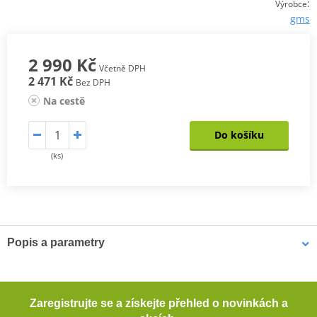
:
Výrobce
gms
2 990 Kč
Včetně DPH
2 471 Kč
Bez DPH
Na cestě
Do košíku
(ks)
Popis a parametry
Pánské kevlarové džíny GMS COBRA
Pohodlné motocyklové džíny s rovným střihem. Tyto džíny
Zaregistrujte se a získejte přehled o novinkách a
poskytují dostatečnou ochranu při jízdě na motocyklu díky