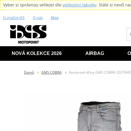
Vyber si správnou velikost dle
velikostní tabulky
. Stále si nevíš 
O značce iXS
O nás
Blog
NOVÁ KOLEKCE 2026
AIRBAG
O
Domů
GMS COBRA
Kevlarové džíny GMS COBRA ZG75909 