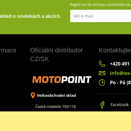
Registrací do eshopu souhlasíte se
přehled o novinkách a akcích.
ormace
Oficiální distributor
Kontaktujte
CZ/SK
+420 491
info@ixs
Po - Pá (8
Velkoobchodní sklad
Facebook
České mládeže 750/118
Liberec 8, 460 08