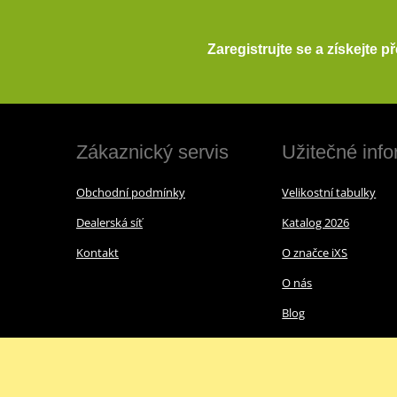
Zaregistrujte se a získejte 
Zákaznický servis
Užitečné inf
Obchodní podmínky
Velikostní tabulky
Dealerská síť
Katalog 2026
Kontakt
O značce iXS
O nás
Blog