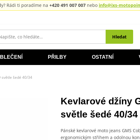
rady? Rádi ti poradíme na
+420 491 007 007
nebo
info@ixs-motopoint
Hledat
BLEČENÍ
PŘILBY
OSTATNÍ
světle šedé 40/34
Kevlarové džíny
světle šedé 40/34
Pánské kevlarové moto jeans GMS Cob
ergonomickým střihem a odolnou konst