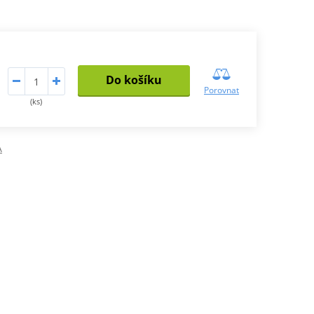
Do košíku
Porovnat
(ks)
A