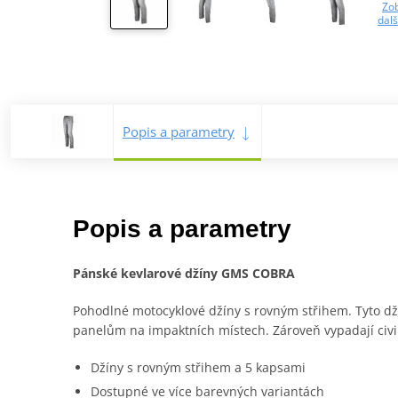
Zob
dalš
Popis a parametry
Popis a parametry
Pánské kevlarové džíny GMS COBRA
Pohodlné motocyklové džíny s rovným střihem. Tyto dž
panelům na impaktních místech. Zároveň vypadají civil
Džíny s rovným střihem a 5 kapsami
Dostupné ve více barevných variantách