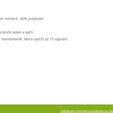
ch místech, 40% polyester
rániče kolen a kyčlí
 Huntsman®, která vydrží až 15 vyprání
Odběrem novinek souhlasím se zas