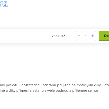
razit
í fotky
Do
2 990 Kč
íny poskytují dostatečnou ochranu při jízdě na motocyklu díky v
ně a díky příměsi elastanu skvěle padnou a příjemně se nosí.