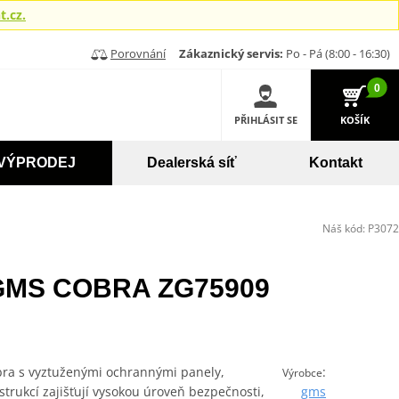
.cz.
Porovnání
Zákaznický servis:
Po - Pá (8:00 - 16:30)
0
PŘIHLÁSIT SE
KOŠÍK
VÝPRODEJ
Dealerská síť
Kontakt
Náš kód:
P3072
 GMS COBRA ZG75909
ra s vyztuženými ochrannými panely,
:
Výrobce
rukcí zajišťují vysokou úroveň bezpečnosti,
gms