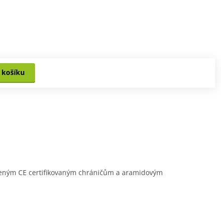
 košíku
loženým CE certifikovaným chráničům a aramidovým