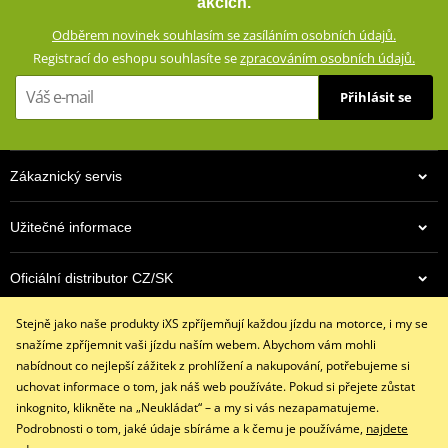
akcích.
vloženým CE certifikovaným chráničům a aramidovým panelům na
Odběrem novinek souhlasím se zasíláním osobních údajů.
impaktních místech. Zároveň vypadají civilně a díky příměsi
Registrací do eshopu souhlasíte se
zpracováním osobních údajů.
elastanu skvěle padnou a příjemně se nosí.
Přihlásit se
Džíny s rovným střihem a 5 kapsami
Dostupné ve více barevných variantách
Vnější materiál: 98% bavlna, 2% elastan
Zákaznický servis
Podšívka: 100% polyester
Ochranné prvky: 60% aramid (Kevlar®) na impaktních místech,
Užitečné informace
40% polyester
Podšívka ze síťoviny od pasu ke kolenům
Oficiální distributor CZ/SK
Výškově nastavitelné vyjímatelné CE certifikované chrániče
kolen a kyčlí
Stejně jako naše produkty iXS zpříjemňují každou jízdu na motorce, i my se
Kontaktujte nás
Džíny jsou z výroby opatřeny prémiovou impregnací
snažíme zpříjemnit vaši jízdu naším webem. Abychom vám mohli
+420 491 007 007
Huntsman®, která vydrží až 15 vyprání
nabídnout co nejlepší zážitek z prohlížení a nakupování, potřebujeme si
info@ixs-motopoint.cz
uchovat informace o tom, jak náš web používáte. Pokud si přejete zůstat
iXS SIZE
PDF
Po - Pá (8:00 - 16:30)
inkognito, klikněte na „Neukládat“ – a my si vás nezapamatujeme.
iXS SIZE
PDF
Podrobnosti o tom, jaké údaje sbíráme a k čemu je používáme,
najdete
size chart GMS
PDF