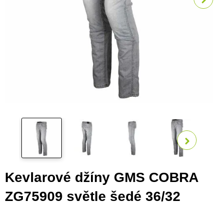
Zobra
Kevlarové džíny GMS COBRA
ZG75909 světle šedé 36/32