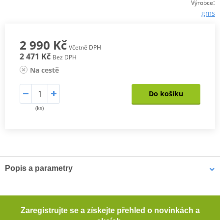
:
Výrobce
gms
2 990 Kč
Včetně DPH
2 471 Kč
Bez DPH
Na cestě
Do košíku
(ks)
Popis a parametry
Pánské kevlarové džíny GMS COBRA
Pohodlné motocyklové džíny s rovným střihem. Tyto džíny
Zaregistrujte se a získejte přehled o novinkách a
poskytují dostatečnou ochranu při jízdě na motocyklu díky