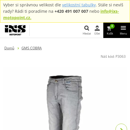
Vyber si správnou velikost dle
velikostní tabulky
. Stále si nevíš
rady? Rádi ti poradíme na
+420 491 007 007
nebo
info@ixs-
motopoint.cz.
0
Hledat
Účet
Košík
Menu
Hledat
Domů
GMS COBRA
Náš kód:
P3063