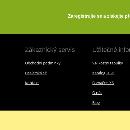
Zaregistrujte se a získejte 
Zákaznický servis
Užitečné inf
Obchodní podmínky
Velikostní tabulky
Dealerská síť
Katalog 2026
Kontakt
O značce iXS
O nás
Blog