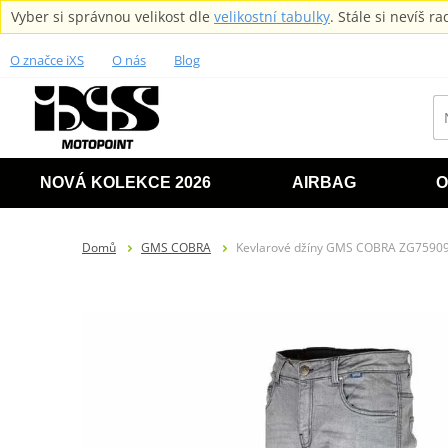
Vyber si správnou velikost dle
velikostní tabulky
. Stále si nevíš 
O značce iXS
O nás
Blog
NOVÁ KOLEKCE 2026
AIRBAG
O
Domů
GMS COBRA
Kevlarové džíny GMS COBRA ZG75909 