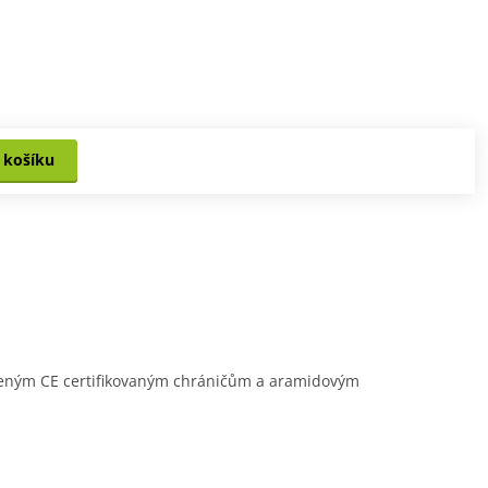
 košíku
loženým CE certifikovaným chráničům a aramidovým