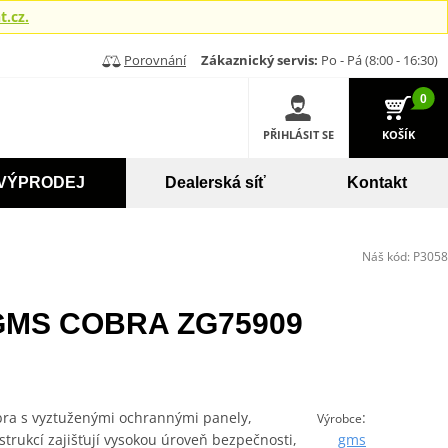
.cz.
Porovnání
Zákaznický servis:
Po - Pá (8:00 - 16:30)
0
PŘIHLÁSIT SE
KOŠÍK
VÝPRODEJ
Dealerská síť
Kontakt
Náš kód:
P3058
 GMS COBRA ZG75909
ra s vyztuženými ochrannými panely,
:
Výrobce
rukcí zajišťují vysokou úroveň bezpečnosti,
gms