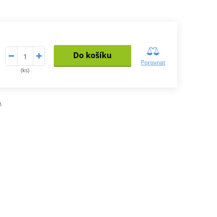
Do košíku
Porovnat
(ks)
A