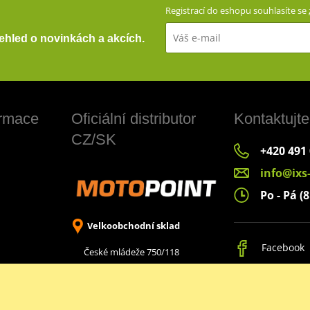
Registrací do eshopu souhlasíte se
přehled o novinkách a akcích.
ormace
Oficiální distributor
Kontaktujte
CZ/SK
+420 491
info@ixs
Po - Pá (8
Velkoobchodní sklad
Facebook
České mládeže 750/118
Liberec 8, 460 08