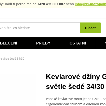
rady? Rádi ti poradíme na
+420 491 007 007
nebo
info@ixs-motopoint
Hledat
BLEČENÍ
PŘILBY
OSTATNÍ
světle šedé 34/30
Kevlarové džíny
světle šedé 34/30
Pánské kevlarové moto jeans GMS Cob
ergonomickým střihem a odolnou konst