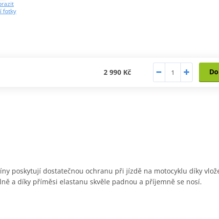
razit
í fotky
Do
2 990 Kč
íny poskytují dostatečnou ochranu při jízdě na motocyklu díky v
ně a díky příměsi elastanu skvěle padnou a příjemně se nosí.