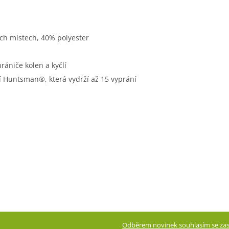
ch místech, 40% polyester
rániče kolen a kyčlí
 Huntsman®, která vydrží až 15 vyprání
Odběrem novinek souhlasím se zas