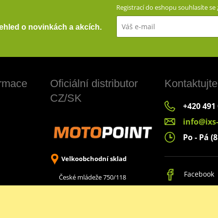
Registrací do eshopu souhlasíte se
přehled o novinkách a akcích.
ormace
Oficiální distributor
Kontaktujte
CZ/SK
+420 491
info@ixs
Po - Pá (8
Velkoobchodní sklad
Facebook
České mládeže 750/118
Liberec 8, 460 08