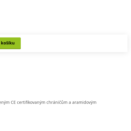
 košíku
loženým CE certifikovaným chráničům a aramidovým