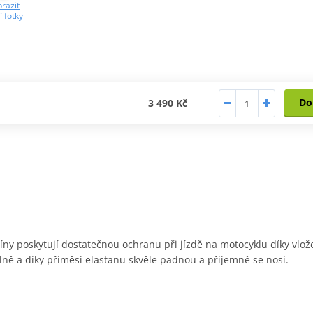
razit
í fotky
Do
3 490 Kč
íny poskytují dostatečnou ochranu při jízdě na motocyklu díky v
ně a díky příměsi elastanu skvěle padnou a příjemně se nosí.