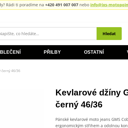
rady? Rádi ti poradíme na
+420 491 007 007
nebo
info@ixs-motopoint
Hledat
BLEČENÍ
PŘILBY
OSTATNÍ
 černý 46/36
Kevlarové džíny
černý 46/36
Pánské kevlarové moto jeans GMS Cob
ergonomickým střihem a odolnou konst