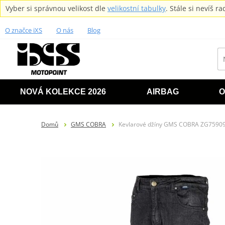
Vyber si správnou velikost dle
velikostní tabulky
. Stále si nevíš 
O značce iXS
O nás
Blog
NOVÁ KOLEKCE 2026
AIRBAG
O
Domů
GMS COBRA
Kevlarové džíny GMS COBRA ZG75909