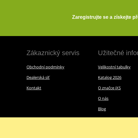
Zaregistrujte se a získejte 
Zákaznický servis
Užitečné inf
Obchodní podmínky
Velikostní tabulky
Dealerská síť
Katalog 2026
Kontakt
O značce iXS
O nás
Blog