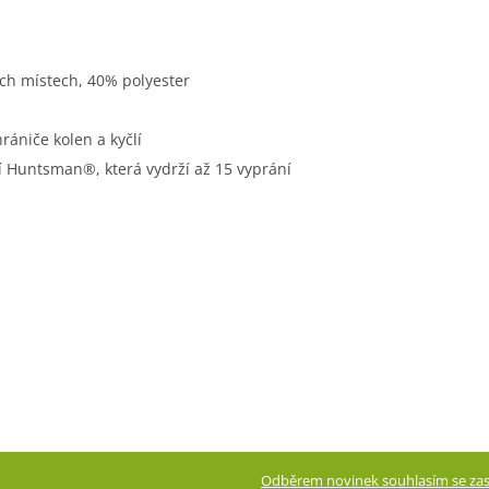
ch místech, 40% polyester
rániče kolen a kyčlí
 Huntsman®, která vydrží až 15 vyprání
Odběrem novinek souhlasím se zas