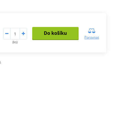
Do košíku
Porovnat
(ks)
A