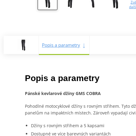
Zob
dalš
Popis a parametry
Popis a parametry
Pánské kevlarové džíny GMS COBRA
Pohodlné motocyklové džíny s rovným střihem. Tyto dž
panelům na impaktních místech. Zároveň vypadají civil
Džíny s rovným střihem a 5 kapsami
Dostupné ve více barevných variantách