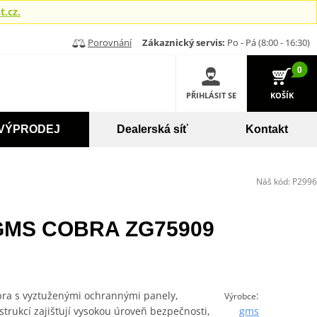
.cz.
Porovnání
Zákaznický servis:
Po - Pá (8:00 - 16:30)
0
PŘIHLÁSIT SE
KOŠÍK
VÝPRODEJ
Dealerská síť
Kontakt
Náš kód:
P2996
 GMS COBRA ZG75909
ra s vyztuženými ochrannými panely,
:
Výrobce
rukcí zajišťují vysokou úroveň bezpečnosti,
gms