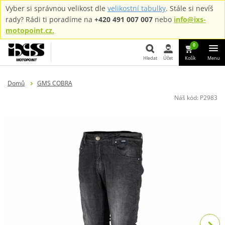
Vyber si správnou velikost dle
velikostní tabulky
. Stále si nevíš
rady? Rádi ti poradíme na
+420 491 007 007
nebo
info@ixs-
motopoint.cz.
0
Hledat
Účet
Košík
Menu
Hledat
Domů
GMS COBRA
Náš kód:
P2983