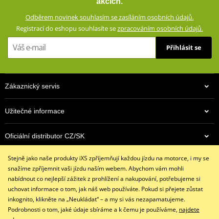
akcích.
vloženým CE certifikovaným chráničům a aramidovým panelům na
Odběrem novinek souhlasím se zasíláním osobních údajů.
impaktních místech. Zároveň vypadají civilně a díky příměsi
Registrací do eshopu souhlasíte se
zpracováním osobních údajů.
elastanu skvěle padnou a příjemně se nosí.
Přihlásit se
Džíny s rovným střihem a 5 kapsami
Dostupné ve více barevných variantách
Vnější materiál: 98% bavlna, 2% elastan
Zákaznický servis
Podšívka: 100% polyester
Ochranné prvky: 60% aramid (Kevlar®) na impaktních místech,
Užitečné informace
40% polyester
Podšívka ze síťoviny od pasu ke kolenům
Oficiální distributor CZ/SK
Výškově nastavitelné vyjímatelné CE certifikované chrániče
kolen a kyčlí
Stejně jako naše produkty iXS zpříjemňují každou jízdu na motorce, i my se
Kontaktujte nás
Džíny jsou z výroby opatřeny prémiovou impregnací
snažíme zpříjemnit vaši jízdu naším webem. Abychom vám mohli
+420 491 007 007
Huntsman®, která vydrží až 15 vyprání
nabídnout co nejlepší zážitek z prohlížení a nakupování, potřebujeme si
info@ixs-motopoint.cz
uchovat informace o tom, jak náš web používáte. Pokud si přejete zůstat
iXS SIZE
PDF
Po - Pá (8:00 - 16:30)
inkognito, klikněte na „Neukládat“ – a my si vás nezapamatujeme.
iXS SIZE
PDF
Podrobnosti o tom, jaké údaje sbíráme a k čemu je používáme,
najdete
size chart GMS
PDF