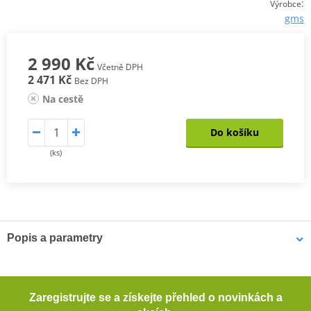
:
Výrobce
gms
2 990 Kč
Včetně DPH
2 471 Kč
Bez DPH
Na cestě
Do košíku
(ks)
Popis a parametry
Pánské kevlarové džíny GMS COBRA
Pohodlné motocyklové džíny s rovným střihem. Tyto džíny
Zaregistrujte se a získejte přehled o novinkách a
poskytují dostatečnou ochranu při jízdě na motocyklu díky