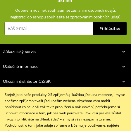
akcích.
vloženým CE certifikovaným chráničům a aramidovým panelům na
Odběrem novinek souhlasím se zasíláním osobních údajů.
impaktních místech. Zároveň vypadají civilně a díky příměsi
Registrací do eshopu souhlasíte se
zpracováním osobních údajů.
elastanu skvěle padnou a příjemně se nosí.
Přihlásit se
Džíny s rovným střihem a 5 kapsami
Dostupné ve více barevných variantách
Vnější materiál: 98% bavlna, 2% elastan
Zákaznický servis
Podšívka: 100% polyester
Ochranné prvky: 60% aramid (Kevlar®) na impaktních místech,
Užitečné informace
40% polyester
Podšívka ze síťoviny od pasu ke kolenům
Oficiální distributor CZ/SK
Výškově nastavitelné vyjímatelné CE certifikované chrániče
kolen a kyčlí
Stejně jako naše produkty iXS zpříjemňují každou jízdu na motorce, i my se
Kontaktujte nás
Džíny jsou z výroby opatřeny prémiovou impregnací
snažíme zpříjemnit vaši jízdu naším webem. Abychom vám mohli
+420 491 007 007
Huntsman®, která vydrží až 15 vyprání
nabídnout co nejlepší zážitek z prohlížení a nakupování, potřebujeme si
info@ixs-motopoint.cz
uchovat informace o tom, jak náš web používáte. Pokud si přejete zůstat
iXS SIZE
PDF
Po - Pá (8:00 - 16:30)
inkognito, klikněte na „Neukládat“ – a my si vás nezapamatujeme.
iXS SIZE
PDF
Podrobnosti o tom, jaké údaje sbíráme a k čemu je používáme,
najdete
size chart GMS
PDF