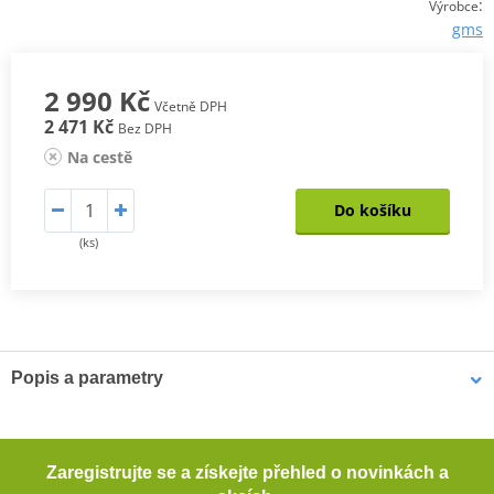
:
Výrobce
gms
2 990 Kč
Včetně DPH
2 471 Kč
Bez DPH
Na cestě
Do košíku
(ks)
Popis a parametry
Pánské kevlarové džíny GMS COBRA
Pohodlné motocyklové džíny s rovným střihem. Tyto džíny
Zaregistrujte se a získejte přehled o novinkách a
poskytují dostatečnou ochranu při jízdě na motocyklu díky