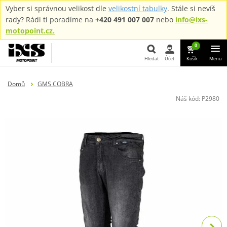
Vyber si správnou velikost dle
velikostní tabulky
. Stále si nevíš
rady? Rádi ti poradíme na
+420 491 007 007
nebo
info@ixs-
motopoint.cz.
0
Hledat
Účet
Košík
Menu
Hledat
Domů
GMS COBRA
Náš kód:
P2980