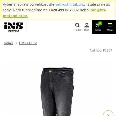
Vyber si správnou velikost dle
velikostní tabulky
. Stále si nevíš
rady? Rádi ti poradíme na
+420 491 007 007
nebo
info@ixs-
motopoint.cz.
0
Hledat
Účet
Košík
Menu
Hledat
Domů
GMS COBRA
Náš kód:
P2967