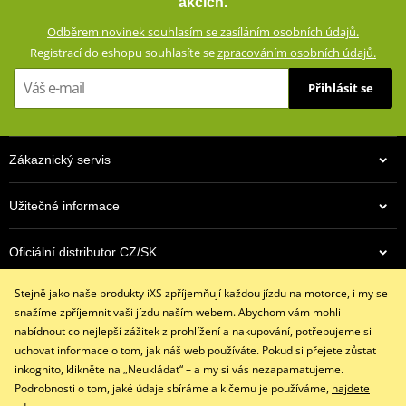
akcích.
vloženým CE certifikovaným chráničům a aramidovým panelům na
Odběrem novinek souhlasím se zasíláním osobních údajů.
impaktních místech. Zároveň vypadají civilně a díky příměsi
Registrací do eshopu souhlasíte se
zpracováním osobních údajů.
elastanu skvěle padnou a příjemně se nosí.
Přihlásit se
Džíny s rovným střihem a 5 kapsami
Dostupné ve více barevných variantách
Vnější materiál: 98% bavlna, 2% elastan
Zákaznický servis
Podšívka: 100% polyester
Ochranné prvky: 60% aramid (Kevlar®) na impaktních místech,
Užitečné informace
40% polyester
Podšívka ze síťoviny od pasu ke kolenům
Oficiální distributor CZ/SK
Výškově nastavitelné vyjímatelné CE certifikované chrániče
kolen a kyčlí
Stejně jako naše produkty iXS zpříjemňují každou jízdu na motorce, i my se
Kontaktujte nás
Džíny jsou z výroby opatřeny prémiovou impregnací
snažíme zpříjemnit vaši jízdu naším webem. Abychom vám mohli
+420 491 007 007
Huntsman®, která vydrží až 15 vyprání
nabídnout co nejlepší zážitek z prohlížení a nakupování, potřebujeme si
info@ixs-motopoint.cz
uchovat informace o tom, jak náš web používáte. Pokud si přejete zůstat
iXS SIZE
PDF
Po - Pá (8:00 - 16:30)
inkognito, klikněte na „Neukládat“ – a my si vás nezapamatujeme.
iXS SIZE
PDF
Podrobnosti o tom, jaké údaje sbíráme a k čemu je používáme,
najdete
size chart GMS
PDF