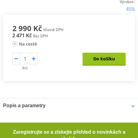
:
Výrobce
gms
2 990 Kč
Včetně DPH
2 471 Kč
Bez DPH
Na cestě
Do košíku
(ks)
Popis a parametry
Pánské kevlarové džíny GMS COBRA
Pohodlné motocyklové džíny s rovným střihem. Tyto džíny
Zaregistrujte se a získejte přehled o novinkách a
poskytují dostatečnou ochranu při jízdě na motocyklu díky