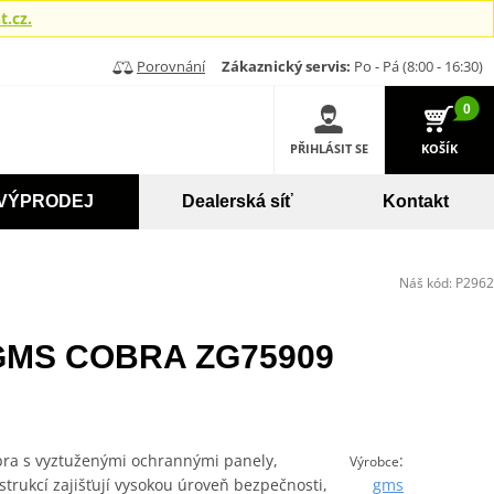
.cz.
Porovnání
Zákaznický servis:
Po - Pá (8:00 - 16:30)
0
PŘIHLÁSIT SE
KOŠÍK
VÝPRODEJ
Dealerská síť
Kontakt
Náš kód:
P2962
 GMS COBRA ZG75909
ra s vyztuženými ochrannými panely,
:
Výrobce
rukcí zajišťují vysokou úroveň bezpečnosti,
gms