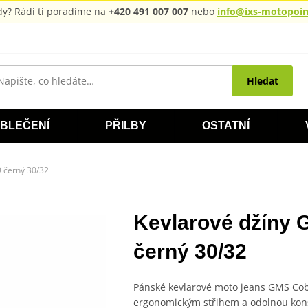
rady? Rádi ti poradíme na
+420 491 007 007
nebo
info@ixs-motopoint
Hledat
BLEČENÍ
PŘILBY
OSTATNÍ
 černý 30/32
Kevlarové džíny
černý 30/32
Pánské kevlarové moto jeans GMS Cob
ergonomickým střihem a odolnou konst