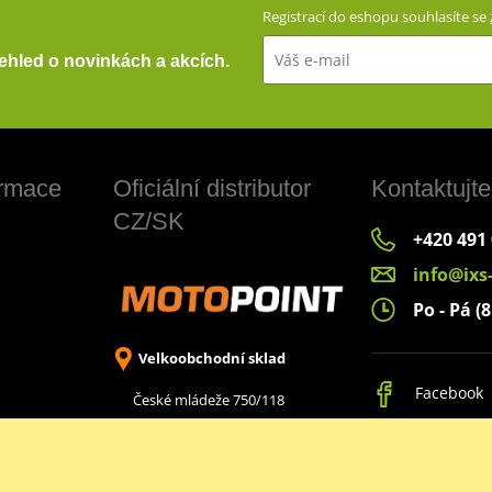
Registrací do eshopu souhlasíte se
přehled o novinkách a akcích.
ormace
Oficiální distributor
Kontaktujte
CZ/SK
+420 491
info@ixs
Po - Pá (8
Velkoobchodní sklad
Facebook
České mládeže 750/118
Liberec 8, 460 08