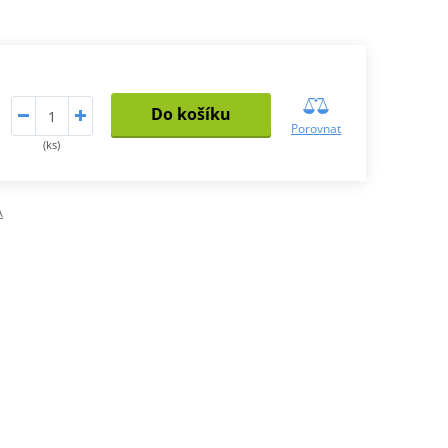
Do košíku
Porovnat
(ks)
A