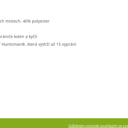
ch místech, 40% polyester
rániče kolen a kyčlí
 Huntsman®, která vydrží až 15 vyprání
Odběrem novinek souhlasím se zas