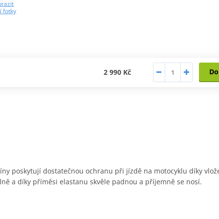
razit
í fotky
Do
2 990 Kč
íny poskytují dostatečnou ochranu při jízdě na motocyklu díky v
ně a díky příměsi elastanu skvěle padnou a příjemně se nosí.