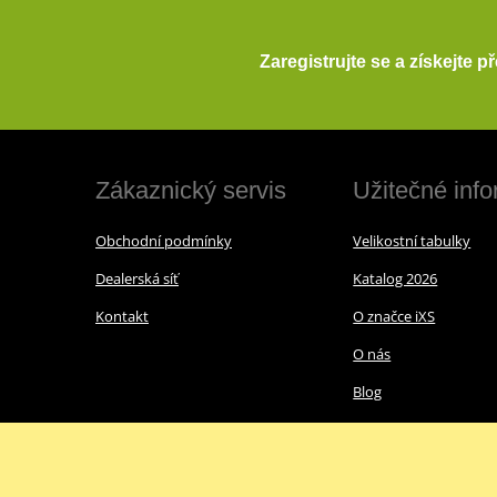
Zaregistrujte se a získejte 
Zákaznický servis
Užitečné inf
Obchodní podmínky
Velikostní tabulky
Dealerská síť
Katalog 2026
Kontakt
O značce iXS
O nás
Blog