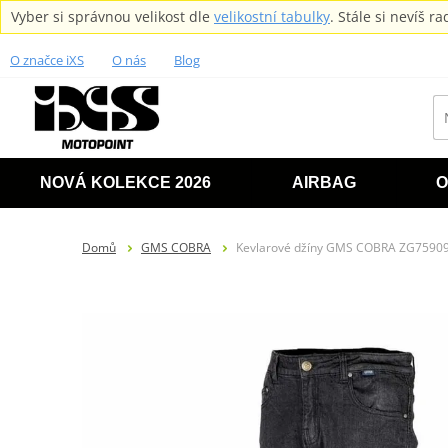
Vyber si správnou velikost dle
velikostní tabulky
. Stále si nevíš 
O značce iXS
O nás
Blog
NOVÁ KOLEKCE 2026
AIRBAG
O
Domů
GMS COBRA
Kevlarové džíny GMS COBRA ZG75909