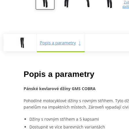
Zob
dalš
Popis a parametry
Popis a parametry
Pánské kevlarové džíny GMS COBRA
Pohodlné motocyklové džíny s rovným střihem. Tyto dž
panelům na impaktních místech. Zároveň vypadají civil
Džíny s rovným střihem a 5 kapsami
Dostupné ve více barevných variantách