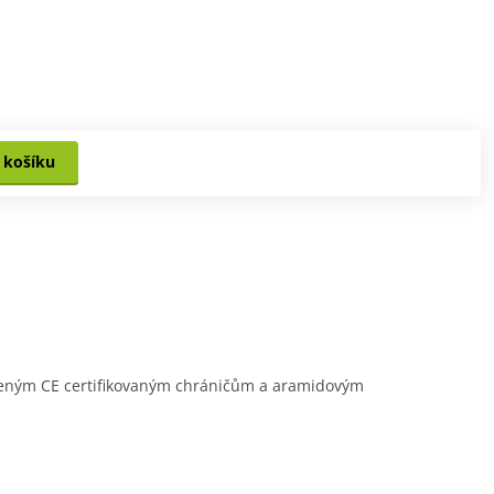
 košíku
loženým CE certifikovaným chráničům a aramidovým