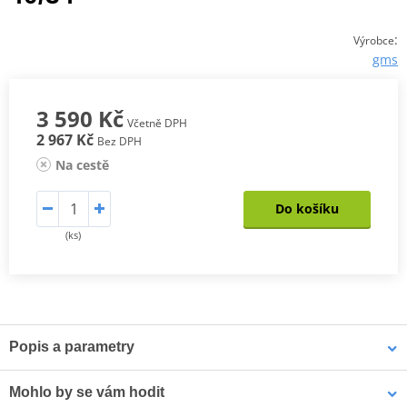
:
Výrobce
gms
3 590 Kč
Včetně DPH
2 967 Kč
Bez DPH
Na cestě
Do košíku
(ks)
Popis a parametry
Džíny COBRA WP
Mohlo by se vám hodit