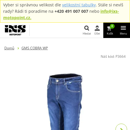
Vyber si správnou velikost dle
velikostní tabulky
. Stále si nevíš
rady? Rádi ti poradíme na
+420 491 007 007
nebo
info@ixs-
motopoint.cz.
0
Hledat
Účet
Košík
Menu
Hledat
Domů
GMS COBRA WP
Náš kód:
P3664