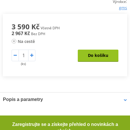
:
Výrobce
gms
3 590 Kč
Včetně DPH
2 967 Kč
Bez DPH
Na cestě
Do košíku
(ks)
Popis a parametry
Motocyklové džíny GMS BOA
Pohodlné motocyklové džíny s klasickým rovným střihem s 5
Zaregistrujte se a získejte přehled o novinkách a
kapsami. Džíny vypadají velmi civilně, díky příměsi elastanu se