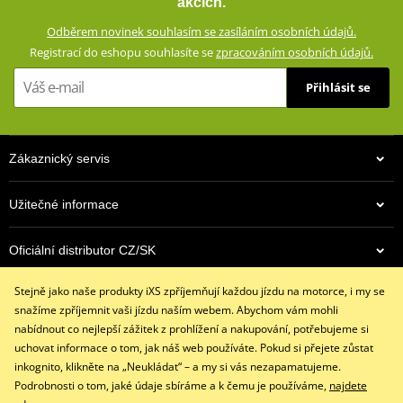
akcích.
dobře přizpůsobí a neomezují při jízdě na motocyklu. Kevlarová
Odběrem novinek souhlasím se zasíláním osobních údajů.
podšívka na exponovaných místech a CE certifikované chrániče
Registrací do eshopu souhlasíte se
zpracováním osobních údajů.
zajišťují vysokou míru bezpečnosti při mimořádných situacích.
Přihlásit se
Klasický rovný střih s 5 kapsami
Vnější materiál: 98% bavlna, 2% elastan
Podšívka: 100% polyester
Zákaznický servis
Ochranná podšívka na impaktních místech: 60% aramid
(Kevlar®), 40% polyester
Užitečné informace
Podšívka ze síťoviny od pasu pod kolena
CE certifikované vyjímatelné chrániče kolen a kyčlí
Oficiální distributor CZ/SK
size chart GMS
PDF
Stejně jako naše produkty iXS zpříjemňují každou jízdu na motorce, i my se
Kontaktujte nás
snažíme zpříjemnit vaši jízdu naším webem. Abychom vám mohli
+420 491 007 007
nabídnout co nejlepší zážitek z prohlížení a nakupování, potřebujeme si
info@ixs-motopoint.cz
uchovat informace o tom, jak náš web používáte. Pokud si přejete zůstat
Po - Pá (8:00 - 16:30)
inkognito, klikněte na „Neukládat“ – a my si vás nezapamatujeme.
Podrobnosti o tom, jaké údaje sbíráme a k čemu je používáme,
najdete