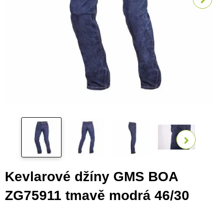
Zobra
Kevlarové džíny GMS BOA
ZG75911 tmavě modrá 46/30