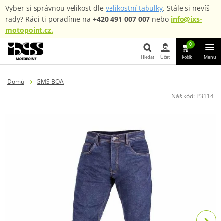
Vyber si správnou velikost dle
velikostní tabulky
. Stále si nevíš
rady? Rádi ti poradíme na
+420 491 007 007
nebo
info@ixs-
motopoint.cz.
0
Hledat
Účet
Košík
Menu
Hledat
Domů
GMS BOA
Náš kód:
P3114