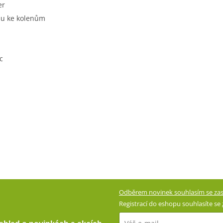
er
su ke kolenům
c
Odběrem novinek souhlasím se zas
Registrací do eshopu souhlasíte se