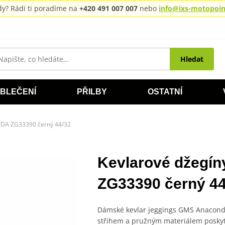
rady? Rádi ti poradíme na
+420 491 007 007
nebo
info@ixs-motopoint
Hledat
BLEČENÍ
PŘILBY
OSTATNÍ
DA ZG33390 černý 44/32
Kevlarové džeg
ZG33390 černý 44
Dámské kevlar jeggings GMS Anacon
střihem a pružným materiálem poskytu