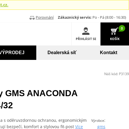
.cz.
Porovnání
Zákaznický servis:
Po - Pá (8:00 - 16:30)
0
PŘIHLÁSIT SE
KOŠÍK
VÝPRODEJ
Dealerská síť
Kontakt
Náš kód:
P3139
íny GMS ANACONDA
/32
da s oděruvzdornou ochranou, ergonomickým
:
Výrobce
jí bezpečí, komfort a stylovou fit‑post
Více
gms