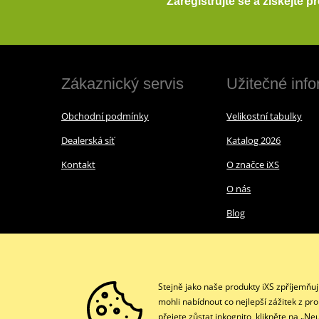
Zaregistrujte se a získejte 
Zákaznický servis
Užitečné inf
Obchodní podmínky
Velikostní tabulky
Dealerská síť
Katalog 2026
Kontakt
O značce iXS
O nás
Blog
Stejně jako naše produkty iXS zpříjemňu
mohli nabídnout co nejlepší zážitek z pr
přejete zůstat inkognito, klikněte na „N