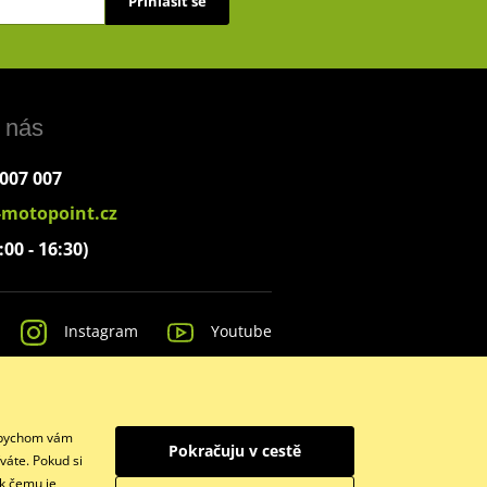
Přihlásit se
 nás
 007 007
-motopoint.cz
:00 - 16:30)
Instagram
Youtube
 Abychom vám
Pokračuju v cestě
váte. Pokud si
 k čemu je