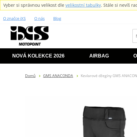
Vyber si správnou velikost dle
velikostní tabulky
. Stále si nevíš 
O značce iXS
O nás
Blog
NOVÁ KOLEKCE 2026
AIRBAG
O
Domů
GMS ANACONDA
Kevlarové džegíny GMS ANACON