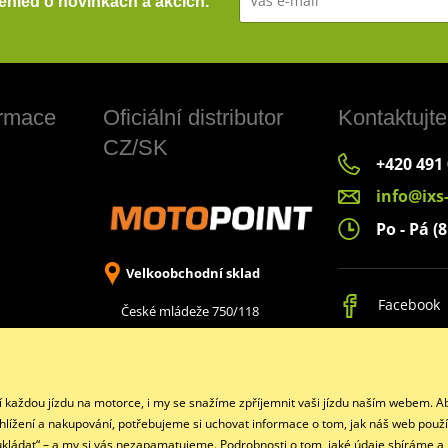
přehled o novinkách a akcích.
ormace
Oficiální distributor
Kontaktujte
CZ/SK
+420 491
info@ixs
Po - Pá (8
Velkoobchodní sklad
Facebook
České mládeže 750/118
Liberec 8, 460 08
jí každou jízdu na motorce, i my se snažíme zpříjemnit vaši jízdu naším webem.
ohlížení a nakupování, potřebujeme si uchovat informace o tom, jak náš web použí
eukládat“ – a my si vás nezapamatujeme. Podrobnosti o tom, jaké údaje sbíráme a