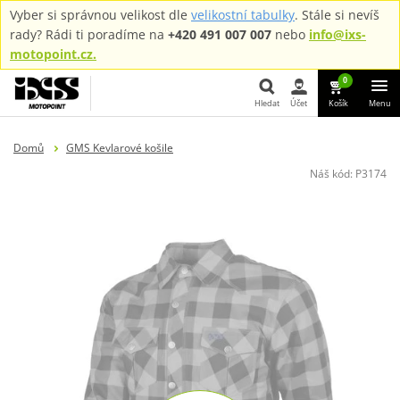
Vyber si správnou velikost dle
velikostní tabulky
. Stále si nevíš
rady? Rádi ti poradíme na
+420 491 007 007
nebo
info@ixs-
motopoint.cz.
0
Hledat
Účet
Košík
Menu
Hledat
Domů
GMS Kevlarové košile
Náš kód:
P3174