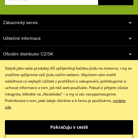
zipper hidden behind press stud flap
zipper and press studs at the end of the sleeves
connecting flap for trousers
2 854 Kč
Zákaznický servis
4 290 Kč
stretch gusset on the back
Skladem
Skladem
protectors on elbows and shoulders (CE certified, removable)
Užitečné informace
Pocket for retrofitting a back protector
Oficiální distributor CZ/SK
iXS SIZE
PDF
iXS SIZE
PDF
Stejně jako naše produkty iXS zpříjemňují každou jízdu na motorce, i my se
size chart
Kontaktujte nás
PDF
snažíme zpříjemnit vaši jízdu naším webem. Abychom vám mohli
+420 491 007 007
nabídnout co nejlepší zážitek z prohlížení a nakupování, potřebujeme si
info@ixs-motopoint.cz
uchovat informace o tom, jak náš web používáte. Pokud si přejete zůstat
Po - Pá (8:00 - 16:30)
inkognito, klikněte na „Neukládat“ – a my si vás nezapamatujeme.
Podrobnosti o tom, jaké údaje sbíráme a k čemu je používáme,
najdete
zde
.
Facebook
Instagram
Youtube
Pokračuju v cestě
Copyright © 2026 www.ixs-motopoint.cz
Všechna práva vyhrazena