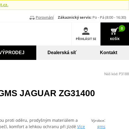
.cz.
Porovnání
Zákaznický servis:
Po - Pá (8:00 - 16:30)
0
PŘIHLÁSIT SE
KOŠÍK
VÝPRODEJ
Dealerská síť
Kontakt
Náš kód:
P3188
e GMS JAGUAR ZG31400
nou proti oděru, prodyšným materiálem a
:
Výrobce
čí, komfort a lehkou ochranu při jízdě
Více
gms