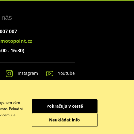
 nás
 007 007
-motopoint.cz
:00 - 16:30)
Instagram
Youtube
 Abychom vám
Pokračuju v cestě
váte. Pokud si
 k čemu je
Neukládat info