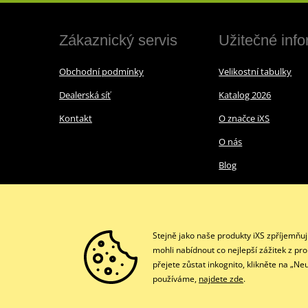
Zákaznický servis
Užitečné inf
Obchodní podmínky
Velikostní tabulky
Dealerská síť
Katalog 2026
Kontakt
O značce iXS
O nás
Blog
Stejně jako naše produkty iXS zpříjemňu
mohli nabídnout co nejlepší zážitek z pr
přejete zůstat inkognito, klikněte na „N
používáme,
najdete zde
.