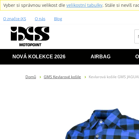
Vyber si správnou velikost dle
velikostní tabulky
. Stále si nevíš 
O značce iXS
O nás
Blog
NOVÁ KOLEKCE 2026
AIRBAG
O
Domů
GMS Kevlarové košile
Kevlarová košile GMS JAGU