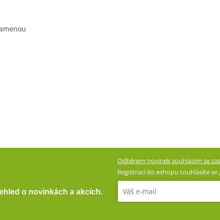
 ramenou
Odběrem novinek souhlasím se zas
Registrací do eshopu souhlasíte se
přehled o novinkách a akcích.