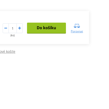
Do košíku
Porovnat
(ks)
vé košile