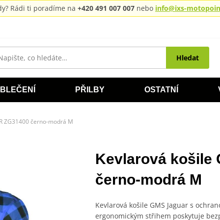
rady? Rádi ti poradíme na
+420 491 007 007
nebo
info@ixs-motopoint
Hledat
BLEČENÍ
PŘILBY
OSTATNÍ
AR ZG31400 černo-modrá M
Kevlarová košil
černo-modrá M
Kevlarová košile GMS Jaguar s ochra
ergonomickým střihem poskytuje bezpe