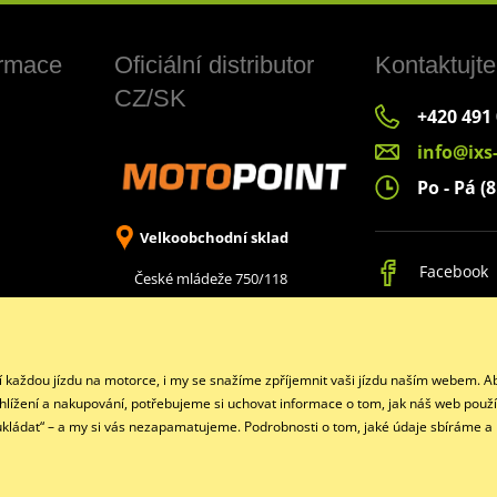
ormace
Oficiální distributor
Kontaktujte
CZ/SK
+420 491
info@ixs
Po - Pá (8
Velkoobchodní sklad
Facebook
České mládeže 750/118
Liberec 8, 460 08
jí každou jízdu na motorce, i my se snažíme zpříjemnit vaši jízdu naším webem.
ohlížení a nakupování, potřebujeme si uchovat informace o tom, jak náš web použí
eukládat“ – a my si vás nezapamatujeme. Podrobnosti o tom, jaké údaje sbíráme a
Copyright © 2026 www.ixs-motopoint.cz
Všechna práva vyhrazena