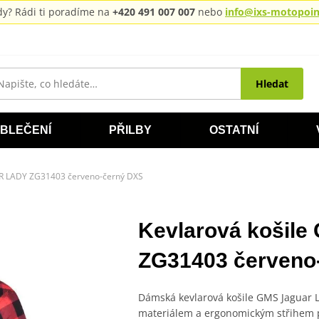
rady? Rádi ti poradíme na
+420 491 007 007
nebo
info@ixs-motopoint
Hledat
BLEČENÍ
PŘILBY
OSTATNÍ
AR LADY ZG31403 červeno-černý DXS
Kevlarová košil
ZG31403 červeno
Dámská kevlarová košile GMS Jaguar
materiálem a ergonomickým střihem po