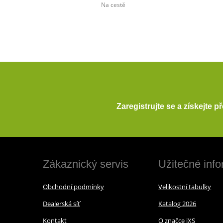
Na cestě
Zaregistrujte se a získejte 
Zákaznický servis
Užitečné inf
Obchodní podmínky
Velikostní tabulky
Dealerská síť
Katalog 2026
Kontakt
O značce iXS