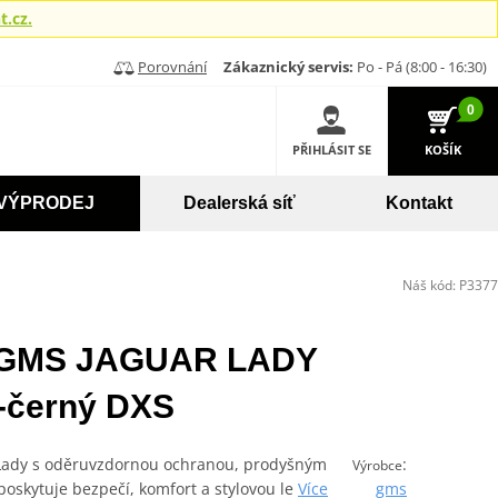
.cz.
Porovnání
Zákaznický servis:
Po - Pá (8:00 - 16:30)
0
PŘIHLÁSIT SE
KOŠÍK
VÝPRODEJ
Dealerská síť
Kontakt
Náš kód:
P3377
e GMS JAGUAR LADY
-černý DXS
 Lady s oděruvzdornou ochranou, prodyšným
:
Výrobce
skytuje bezpečí, komfort a stylovou le
Více
gms