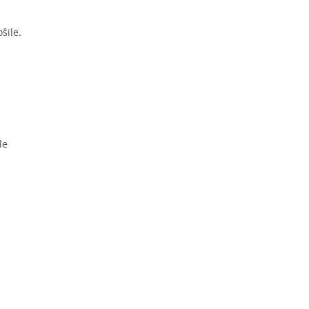
šile.
le