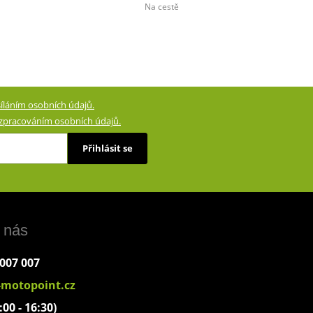
Na cestě
íláním osobních údajů.
zpracováním osobních údajů.
Přihlásit se
 nás
 007 007
-motopoint.cz
:00 - 16:30)