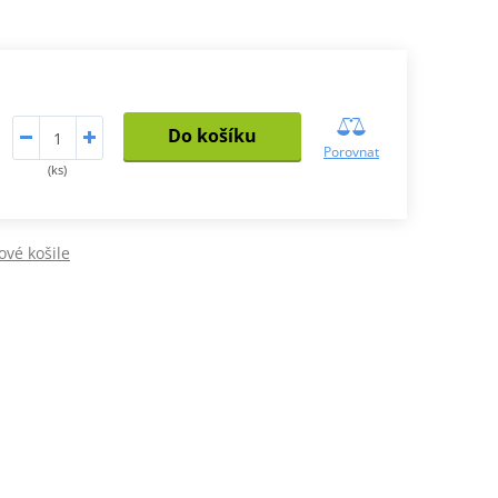
Do košíku
Porovnat
(ks)
vé košile