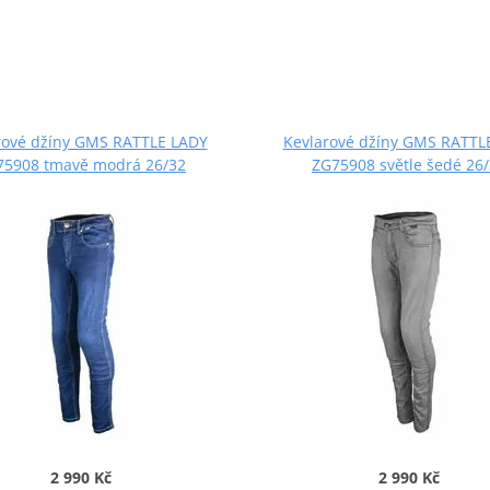
rové džíny GMS RATTLE LADY
Kevlarové džíny GMS RATTL
75908 tmavě modrá 26/32
ZG75908 světle šedé 26
2 990 Kč
2 990 Kč