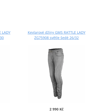
E LADY
Kevlarové džíny GMS RATTLE LADY
/30
ZG75908 světle šedé 26/32
2 990 Kč