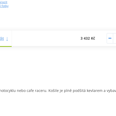
razit
í fotky
it
3 432 Kč
 motocyklu nebo cafe raceru. Košile je plně podšitá kevlarem a vyba