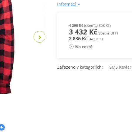
informací
4 290 Kč
(ušetříte 858 Kč)
3 432 Kč
Včetně DPH
2 836 Kč
Bez DPH
Na cestě
Zařazeno v kategoriích:
GMS Kevlaro