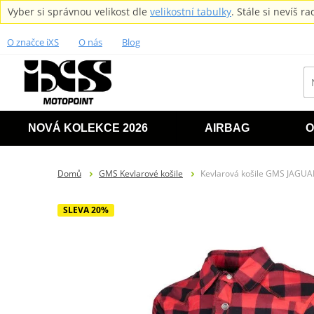
Vyber si správnou velikost dle
velikostní tabulky
. Stále si nevíš 
O značce iXS
O nás
Blog
NOVÁ KOLEKCE 2026
AIRBAG
O
Domů
GMS Kevlarové košile
Kevlarová košile GMS JAGU
SLEVA 20%