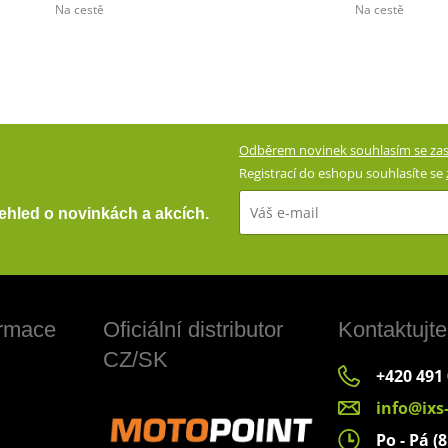
Na cestě
Na cestě
Odběrem novinek souhlasím se zas
Registrací do eshopu souhlasíte se
přehled o novinkách a akcích.
ormace
Oficiální distributor
Kontaktujte
CZ/SK
+420 491
info@ixs
Po - Pá (8