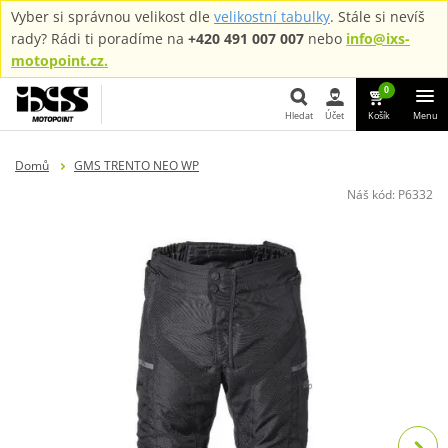
Vyber si správnou velikost dle
velikostní tabulky
. Stále si nevíš
rady? Rádi ti poradíme na
+420 491 007 007
nebo
info@ixs-
motopoint.cz.
0
Hledat
Účet
Košík
Menu
Hledat
Domů
GMS TRENTO NEO WP
Náš kód:
P6332