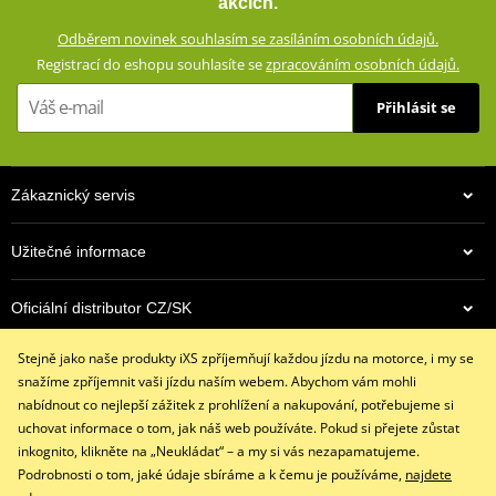
akcích.
Zesíleno vysoce odolným Ripstop materiálem
Odběrem novinek souhlasím se zasíláním osobních údajů.
Klimatická membrána GERMATEX® Z-Liner (voděodolná,
Registrací do eshopu souhlasíte se
zpracováním osobních údajů.
větruodolná, prodyšná)
Chrániče kyčlí a výškově nastavitelné chrániče kolen (oboje CE
Přihlásit se
certifikované, vyjímatelné)
Oblasti náchylné při pádu zesílené Ripstop materiálem
Reflexní prvky
Zákaznický servis
Protiskluzový panel
Vyjímatelná termovložka (100% polyester)
Užitečné informace
Ventilační systém AirVent
Oficiální distributor CZ/SK
Nastavení šířky v bocích pomocí zipu a suchého zipu
Strečové harmonikové panely na kolenou a v bederní části
Stejně jako naše produkty iXS zpříjemňují každou jízdu na motorce, i my se
Kontaktujte nás
Strečový panel v zadní části kolen
snažíme zpříjemnit vaši jízdu naším webem. Abychom vám mohli
+420 491 007 007
Boční kapsy a kapsy na nohavicích s voděodolnými zipy
nabídnout co nejlepší zážitek z prohlížení a nakupování, potřebujeme si
info@ixs-motopoint.cz
uchovat informace o tom, jak náš web používáte. Pokud si přejete zůstat
Krátký (20 cm) a dlouhý (70 cm) spojovací zip YKK® 8VS
Po - Pá (8:00 - 16:30)
inkognito, klikněte na „Neukládat“ – a my si vás nezapamatujeme.
Dostupné v pánské i dámské verzi (dámská verze: ZG65314)
Podrobnosti o tom, jaké údaje sbíráme a k čemu je používáme,
najdete
Konstrukce testována podle normy EN17092-3:2020 (AA)