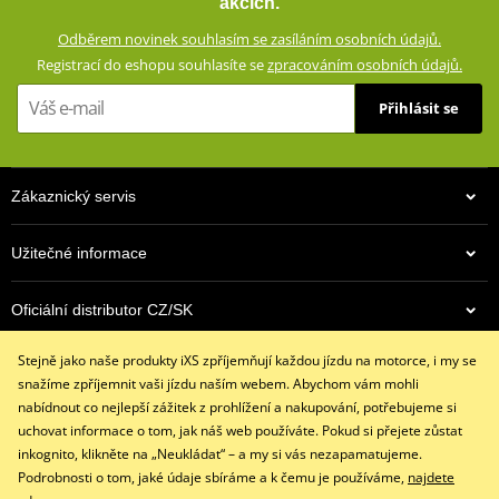
akcích.
Zesíleno vysoce odolným Ripstop materiálem
Odběrem novinek souhlasím se zasíláním osobních údajů.
Klimatická membrána GERMATEX® Z-Liner (voděodolná,
Registrací do eshopu souhlasíte se
zpracováním osobních údajů.
větruodolná, prodyšná)
Chrániče kyčlí a výškově nastavitelné chrániče kolen (oboje CE
Přihlásit se
certifikované, vyjímatelné)
Oblasti náchylné při pádu zesílené Ripstop materiálem
Reflexní prvky
Zákaznický servis
Protiskluzový panel
Vyjímatelná termovložka (100% polyester)
Užitečné informace
Ventilační systém AirVent
Oficiální distributor CZ/SK
Nastavení šířky v bocích pomocí zipu a suchého zipu
Strečové harmonikové panely na kolenou a v bederní části
Stejně jako naše produkty iXS zpříjemňují každou jízdu na motorce, i my se
Kontaktujte nás
Strečový panel v zadní části kolen
snažíme zpříjemnit vaši jízdu naším webem. Abychom vám mohli
+420 491 007 007
Boční kapsy a kapsy na nohavicích s voděodolnými zipy
nabídnout co nejlepší zážitek z prohlížení a nakupování, potřebujeme si
info@ixs-motopoint.cz
uchovat informace o tom, jak náš web používáte. Pokud si přejete zůstat
Krátký (20 cm) a dlouhý (70 cm) spojovací zip YKK® 8VS
Po - Pá (8:00 - 16:30)
inkognito, klikněte na „Neukládat“ – a my si vás nezapamatujeme.
Dostupné v pánské i dámské verzi (dámská verze: ZG65314)
Podrobnosti o tom, jaké údaje sbíráme a k čemu je používáme,
najdete
Konstrukce testována podle normy EN17092-3:2020 (AA)