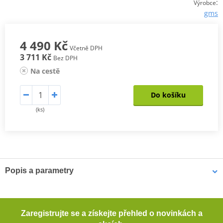
:
Výrobce
gms
4 490 Kč
Včetně DPH
3 711 Kč
Bez DPH
Na cestě
Do košíku
(ks)
Popis a parametry
Pánské kalhoty Trento Neo WP
Materiál GERMADURA® 600D odolný proti oděru (100%
Zaregistrujte se a získejte přehled o novinkách a
polyester)