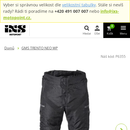
Vyber si správnou velikost dle
velikostní tabulky
. Stále si nevíš
rady? Rádi ti poradíme na
+420 491 007 007
nebo
info@ixs-
motopoint.cz.
0
Hledat
Účet
Košík
Menu
Hledat
Domů
GMS TRENTO NEO WP
Náš kód:
P6355