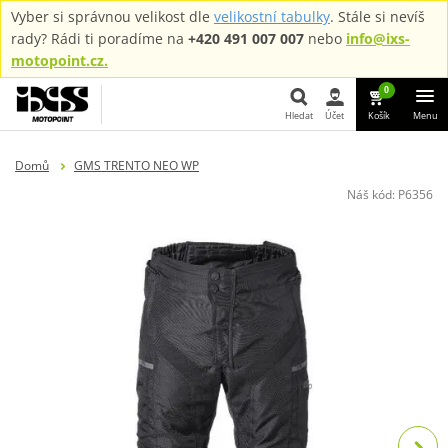
Vyber si správnou velikost dle
velikostní tabulky
. Stále si nevíš
rady? Rádi ti poradíme na
+420 491 007 007
nebo
info@ixs-
motopoint.cz.
0
Hledat
Účet
Košík
Menu
Hledat
Domů
GMS TRENTO NEO WP
Náš kód:
P6356