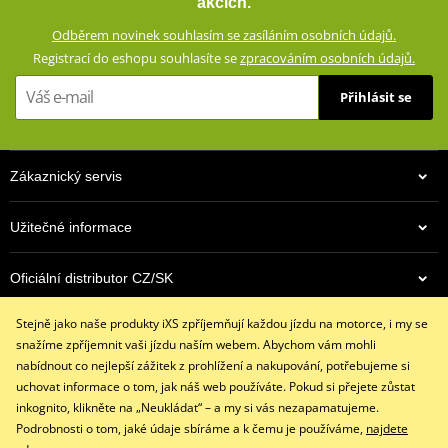
akcích.
Zesíleno vysoce odolným Ripstop materiálem
Odběrem novinek souhlasím se zasíláním osobních údajů.
Klimatická membrána GERMATEX® Z-Liner (voděodolná,
Registrací do eshopu souhlasíte se
zpracováním osobních údajů.
větruodolná, prodyšná)
Chrániče kyčlí a výškově nastavitelné chrániče kolen (oboje CE
Přihlásit se
certifikované, vyjímatelné)
Oblasti náchylné při pádu zesílené Ripstop materiálem
Reflexní prvky
Zákaznický servis
Protiskluzový panel
Vyjímatelná termovložka (100% polyester)
Užitečné informace
Ventilační systém AirVent
Oficiální distributor CZ/SK
Nastavení šířky v bocích pomocí zipu a suchého zipu
Strečové harmonikové panely na kolenou a v bederní části
Stejně jako naše produkty iXS zpříjemňují každou jízdu na motorce, i my se
Kontaktujte nás
Strečový panel v zadní části kolen
snažíme zpříjemnit vaši jízdu naším webem. Abychom vám mohli
+420 491 007 007
Boční kapsy a kapsy na nohavicích s voděodolnými zipy
nabídnout co nejlepší zážitek z prohlížení a nakupování, potřebujeme si
info@ixs-motopoint.cz
uchovat informace o tom, jak náš web používáte. Pokud si přejete zůstat
Krátký (20 cm) a dlouhý (70 cm) spojovací zip YKK® 8VS
Po - Pá (8:00 - 16:30)
inkognito, klikněte na „Neukládat“ – a my si vás nezapamatujeme.
Dostupné v pánské i dámské verzi (dámská verze: ZG65314)
Podrobnosti o tom, jaké údaje sbíráme a k čemu je používáme,
najdete
Konstrukce testována podle normy EN17092-3:2020 (AA)