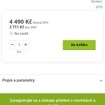
:
Výrobce
gms
4 490 Kč
Včetně DPH
3 711 Kč
Bez DPH
Na cestě
Do košíku
(ks)
Popis a parametry
Pánské kalhoty Trento Neo WP
Materiál GERMADURA® 600D odolný proti oděru (100%
Zaregistrujte se a získejte přehled o novinkách a
polyester)