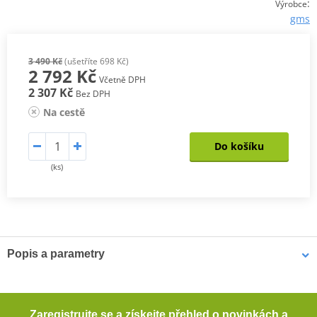
:
Výrobce
gms
3 490 Kč
(ušetříte 698 Kč)
2 792 Kč
Včetně DPH
2 307 Kč
Bez DPH
Na cestě
Do košíku
(ks)
Popis a parametry
Dámské textilní kalhoty TRENTO LADIES
Špičkové dámské touringové kalhoty s mnoha strečovými panely a
Zaregistrujte se a získejte přehled o novinkách a