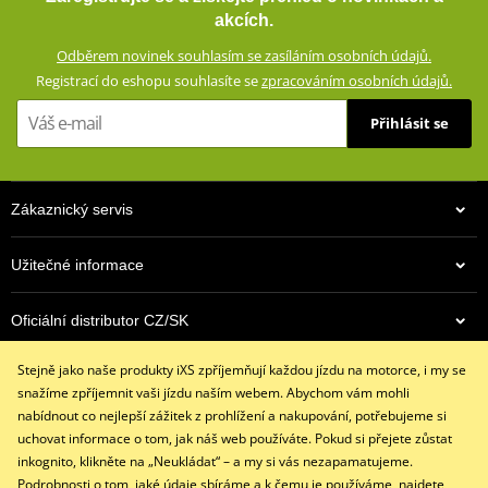
komfortní ventilací. Díky membráně dobře chrání před deštěm a
akcích.
větrem a přitom zůstávají prodyšné, takže je jízda v nich komfortní
Odběrem novinek souhlasím se zasíláním osobních údajů.
v jakémkoli počasí.
Registrací do eshopu souhlasíte se
zpracováním osobních údajů.
GERMADURA® 600D (100% polyester)
Přihlásit se
Síťová podšívka (100% polyester)
Vyjímatelná termovložka (100% polyester)
Voděodolná, větruodolná a prodyšná díky membráně REISSA®
Zákaznický servis
Větrací systém AirVent
4 kapsy (2 z nich vodotěsné)
Užitečné informace
Nastavení obvodu pasu
krátký a dlouhý zip na spojení s bundou
Oficiální distributor CZ/SK
Strečové panely nad koleny, v pase a na sedací části
Protiskluzový panel
Stejně jako naše produkty iXS zpříjemňují každou jízdu na motorce, i my se
Kontaktujte nás
snažíme zpříjemnit vaši jízdu naším webem. Abychom vám mohli
Místa ohrožená při pádu jdou zesílena polyesterme 1280D
+420 491 007 007
nabídnout co nejlepší zážitek z prohlížení a nakupování, potřebujeme si
Vyjímatelné chrániče kolen a kyčlí certifikované podle normy CE
info@ixs-motopoint.cz
uchovat informace o tom, jak náš web používáte. Pokud si přejete zůstat
Po - Pá (8:00 - 16:30)
inkognito, klikněte na „Neukládat“ – a my si vás nezapamatujeme.
Podrobnosti o tom, jaké údaje sbíráme a k čemu je používáme,
najdete