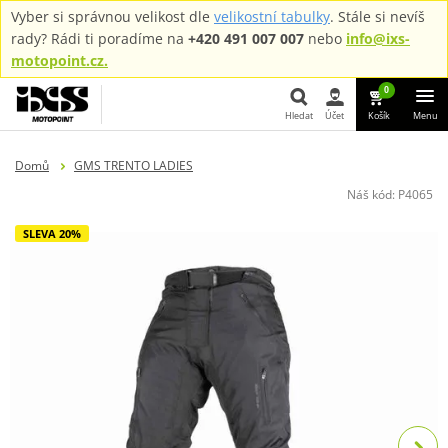
Vyber si správnou velikost dle
velikostní tabulky
. Stále si nevíš
rady? Rádi ti poradíme na
+420 491 007 007
nebo
info@ixs-
motopoint.cz.
0
Hledat
Účet
Košík
Menu
Hledat
Domů
GMS TRENTO LADIES
Náš kód:
P4065
SLEVA 20%