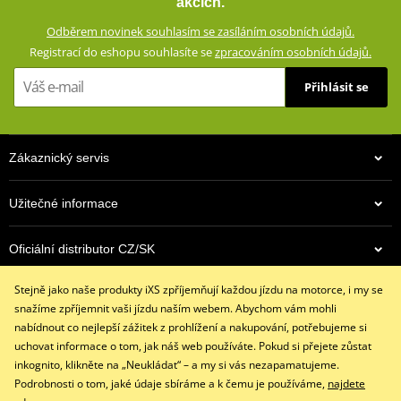
akcích.
Zesíleno vysoce odolným Ripstop materiálem
Odběrem novinek souhlasím se zasíláním osobních údajů.
Klimatická membrána GERMATEX® Z-Liner (voděodolná,
Registrací do eshopu souhlasíte se
zpracováním osobních údajů.
větruodolná, prodyšná)
Chrániče kyčlí a výškově nastavitelné chrániče kolen (oboje CE
Přihlásit se
certifikované, vyjímatelné)
Oblasti náchylné při pádu zesílené Ripstop materiálem
Reflexní prvky
Zákaznický servis
Protiskluzový panel
Ventilační systém AirVent
Užitečné informace
Nastavitelný pas
Oficiální distributor CZ/SK
Zapínání nohavic pomocí zipu a suchého zipu
Kapsy na nohavicích se suchým zipem
Stejně jako naše produkty iXS zpříjemňují každou jízdu na motorce, i my se
Kontaktujte nás
Krátký spojovací zip (20 cm) YKK® 8VS
snažíme zpříjemnit vaši jízdu naším webem. Abychom vám mohli
+420 491 007 007
Dostupné v pánské i dámské verzi (pánská verze: ZG65315)
nabídnout co nejlepší zážitek z prohlížení a nakupování, potřebujeme si
info@ixs-motopoint.cz
uchovat informace o tom, jak náš web používáte. Pokud si přejete zůstat
Konstrukce testována podle normy EN17092-3:2020 (AA)
Po - Pá (8:00 - 16:30)
inkognito, klikněte na „Neukládat“ – a my si vás nezapamatujeme.
Podrobnosti o tom, jaké údaje sbíráme a k čemu je používáme,
najdete
size chart GMS
PDF