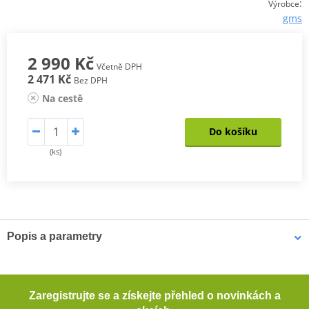
:
Výrobce
gms
2 990 Kč
Včetně DPH
2 471 Kč
Bez DPH
Na cestě
Do košíku
(ks)
Popis a parametry
Dámské kalhoty Starter Neo WP
Materiál GERMADURA® 600D odolný proti oděru (100%
Zaregistrujte se a získejte přehled o novinkách a
polyester)