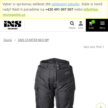
Vyber si správnou velikost dle
velikostní tabulky
. Stále si nevíš
rady? Rádi ti poradíme na
+420 491 007 007
nebo
info@ixs-
motopoint.cz.
0
Hledat
Účet
Košík
Menu
Hledat
Domů
GMS STARTER NEO WP
Náš kód:
P6411