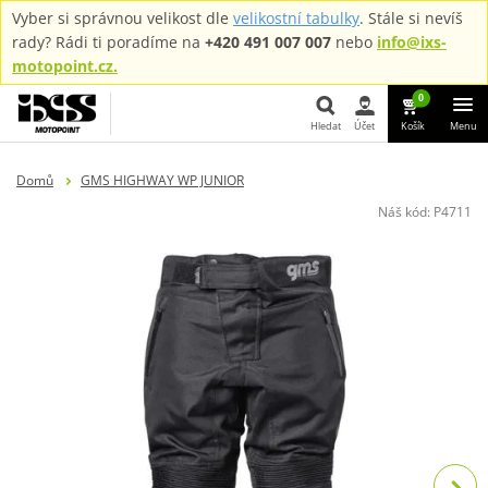
Vyber si správnou velikost dle
velikostní tabulky
. Stále si nevíš
rady? Rádi ti poradíme na
+420 491 007 007
nebo
info@ixs-
motopoint.cz.
0
Hledat
Účet
Košík
Menu
Hledat
Domů
GMS HIGHWAY WP JUNIOR
Náš kód:
P4711