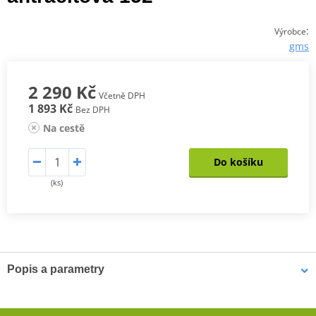
:
Výrobce
gms
2 290 Kč
Včetně DPH
1 893 Kč
Bez DPH
Na cestě
Do košíku
(ks)
Popis a parametry
Dětské voděodolné Kalhoty Highway