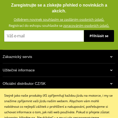
Vnější materiál odolný proti obroušení GERMADURA® 600D
Zaregistrujte se a získejte přehled o novinkách a
(100% polyester)
akcích.
Pevně všitá klimatická membrána GERMATEX® Z-Liner
Odběrem novinek souhlasím se zasíláním osobních údajů.
(voděodolná, větruodolná, prodyšná)
Registrací do eshopu souhlasíte se
zpracováním osobních údajů.
Výškově nastavitelné chrániče kolenou (vyjímatelné,
certifikované podle normy CE)
Přihlásit se
Konce nohavic rozepínatelné zipem a suchým zipem
Délka nohavic nastavitelná na konci v rozmezí 4cm
Certifikované podle normy EN17092-3:2020 (AA)
Zákaznický servis
size chart GMS
PDF
Užitečné informace
GMS SIZE
PDF
GMS SIZES
PDF
Oficiální distributor CZ/SK
Stejně jako naše produkty iXS zpříjemňují každou jízdu na motorce, i my se
Kontaktujte nás
snažíme zpříjemnit vaši jízdu naším webem. Abychom vám mohli
+420 491 007 007
nabídnout co nejlepší zážitek z prohlížení a nakupování, potřebujeme si
info@ixs-motopoint.cz
uchovat informace o tom, jak náš web používáte. Pokud si přejete zůstat
Po - Pá (8:00 - 16:30)
inkognito, klikněte na „Neukládat“ – a my si vás nezapamatujeme.