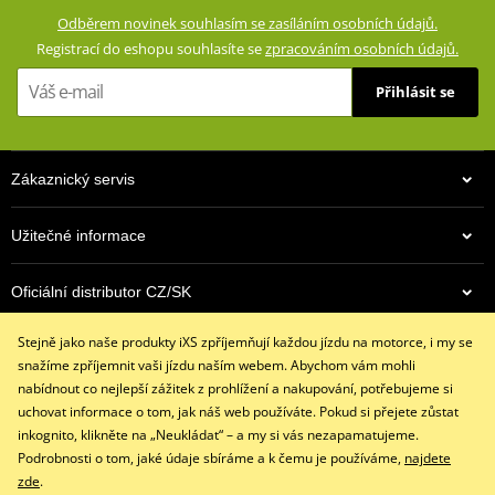
GERMADURA® 600D (100% polyester)
Odběrem novinek souhlasím se zasíláním osobních údajů.
Síťová podšívka (100% polyester)
Registrací do eshopu souhlasíte se
zpracováním osobních údajů.
Voděodolná, větruodolná a prodyšné díky klimatické membráně
Přihlásit se
TEXLAND®
Vyjímatelná termovložka (100% polyester)
Ventilace na přední straně
Zákaznický servis
Vyjímatelné a výškově nastavitelné chrániče kolen certifikované
podle normy CE
Užitečné informace
Vyjímatelné chrániče kyčlí certifikované podle normy CE
Impaktní plochy zpevněné speciální pevnostní nylonovou
5 790 Kč
Oficiální distributor CZ/SK
tkaninou
Na cestě
Strečové panely na vnitřku stehen a na kolenou
Stejně jako naše produkty iXS zpříjemňují každou jízdu na motorce, i my se
Kontaktujte nás
Reflexní potisky na přední i zadní straně pro zvýšení pasivní
snažíme zpříjemnit vaši jízdu naším webem. Abychom vám mohli
+420 491 007 007
bezpečnosti
nabídnout co nejlepší zážitek z prohlížení a nakupování, potřebujeme si
info@ixs-motopoint.cz
uchovat informace o tom, jak náš web používáte. Pokud si přejete zůstat
Dvě kapsy vpředu se zipem, dvě velké cargo kapsy na stehnech.
Po - Pá (8:00 - 16:30)
inkognito, klikněte na „Neukládat“ – a my si vás nezapamatujeme.
Nastavení obvodu pasu
Podrobnosti o tom, jaké údaje sbíráme a k čemu je používáme,
najdete
Konce nohavic rozepínatelné zipem a suchými zipem, takže lze
zde
.