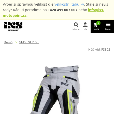
Vyber si správnou velikost dle
velikostní tabulky
. Stále si nevíš
rady? Rádi ti poradíme na
+420 491 007 007
nebo
info@ixs-
motopoint.cz.
0
Hledat
Účet
Košík
Menu
Hledat
Domů
GMS EVEREST
Náš kód:
P3862