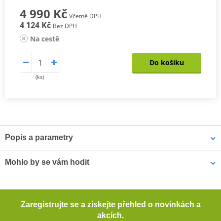
4 990 Kč
Včetně DPH
4 124 Kč
Bez DPH
Na cestě
Do košíku
(ks)
Popis a parametry
Textilní cestovní kalhoty EVEREST
Mohlo by se vám hodit
Špičkově vybavené kalhoty 3v1 Everest vhodné do jakéhokoli
počasí díky vyjímatelné membráně a termovložce. Spolu s bundou
3v1 Cestovní bunda GMS EVEREST ZG55010 černo-antracitově-
Everest tvoří dokonalý komplet pro cestovatele za velmi rozumnou
Zaregistrujte se a získejte přehled o novinkách a
žlutá 4XL
cenu.
akcích.