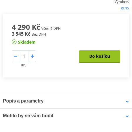
:
Výrobce
gms
4 290 Kč
Včetně DPH
3 545 Kč
Bez DPH
Skladem
Do košíku
(ks)
Popis a parametry
Textilní cestovní kalhoty EVEREST
Mohlo by se vám hodit
Špičkově vybavené kalhoty 3v1 Everest vhodné do jakéhokoli
počasí díky vyjímatelné membráně a termovložce. Spolu s bundou