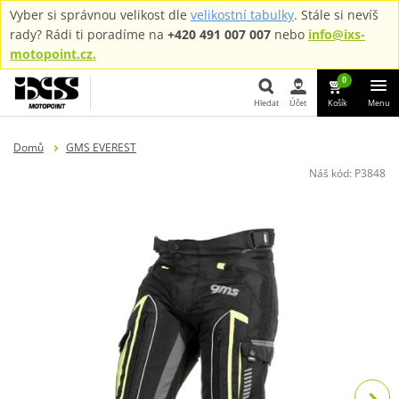
Vyber si správnou velikost dle
velikostní tabulky
. Stále si nevíš
rady? Rádi ti poradíme na
+420 491 007 007
nebo
info@ixs-
motopoint.cz.
0
Hledat
Účet
Košík
Menu
Hledat
Domů
GMS EVEREST
Náš kód:
P3848