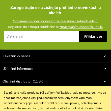
3v1 Cestovní bunda GMS EVEREST ZG55010 černo-antracitově-
Everest tvoří dokonalý komplet pro cestovatele za velmi rozumnou
Zaregistrujte se a získejte přehled o novinkách a
žlutá L
cenu.
akcích.
GERMADURA® 600D (100% polyester)
Odběrem novinek souhlasím se zasíláním osobních údajů.
Síťová podšívka (100% polyester)
Registrací do eshopu souhlasíte se
zpracováním osobních údajů.
Voděodolná, větruodolná a prodyšné díky klimatické membráně
Přihlásit se
TEXLAND®
Vyjímatelná termovložka (100% polyester)
Ventilace na přední straně
Zákaznický servis
Vyjímatelné a výškově nastavitelné chrániče kolen certifikované
podle normy CE
Užitečné informace
Vyjímatelné chrániče kyčlí certifikované podle normy CE
Impaktní plochy zpevněné speciální pevnostní nylonovou
4 990 Kč
Oficiální distributor CZ/SK
tkaninou
Skladem
Strečové panely na vnitřku stehen a na kolenou
Stejně jako naše produkty iXS zpříjemňují každou jízdu na motorce, i my se
Kontaktujte nás
Reflexní potisky na přední i zadní straně pro zvýšení pasivní
snažíme zpříjemnit vaši jízdu naším webem. Abychom vám mohli
+420 491 007 007
bezpečnosti
nabídnout co nejlepší zážitek z prohlížení a nakupování, potřebujeme si
info@ixs-motopoint.cz
uchovat informace o tom, jak náš web používáte. Pokud si přejete zůstat
Dvě kapsy vpředu se zipem, dvě velké cargo kapsy na stehnech.