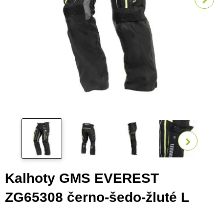
Zobra
Kalhoty GMS EVEREST
ZG65308 černo-šedo-žluté L