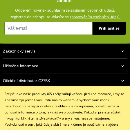
akcích.
větruodolná, prodyšná)
Odběrem novinek souhlasím se zasíláním osobních údajů.
Chrániče kyčlí a výškově nastavitelné chrániče kolen (oboje CE
Registrací do eshopu souhlasíte se
zpracováním osobních údajů.
certifikované, vyjímatelné)
Oblasti náchylné při pádu zesílené nylonovým dobby
Přihlásit se
materiálem
Síťovaná podšívka (100% polyester)
Vyjímatelná termovložka (100% polyester)
Zákaznický servis
Ventilační systém AirVent na přední straně
Zapínání nohavic pomocí dlouhého zipu a suchého zipu
Užitečné informace
Strečové panely v bederní části
Oficiální distributor CZ/SK
Boční kapsy s voděodolnými zipy
Kapsy na nohavicích s magnetickými klopami (jedna
Stejně jako naše produkty iXS zpříjemňují každou jízdu na motorce, i my se
voděodolná)
Kontaktujte nás
snažíme zpříjemnit vaši jízdu naším webem. Abychom vám mohli
+420 491 007 007
Krátký (20 cm) a dlouhý (70 cm) spojovací zip YKK® 8VS
nabídnout co nejlepší zážitek z prohlížení a nakupování, potřebujeme si
info@ixs-motopoint.cz
Konstrukce testována podle normy EN17092-3:2020 (AA)
uchovat informace o tom, jak náš web používáte. Pokud si přejete zůstat
Po - Pá (8:00 - 16:30)
inkognito, klikněte na „Neukládat“ – a my si vás nezapamatujeme.
Kompatibilní s: BUNDA ACAMAR WP ZG55500
Podrobnosti o tom, jaké údaje sbíráme a k čemu je používáme,
najdete