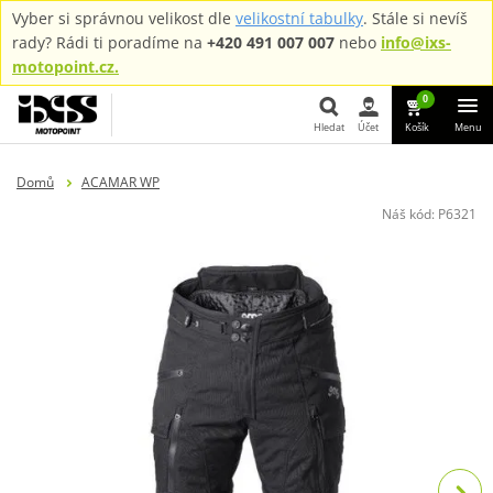
Vyber si správnou velikost dle
velikostní tabulky
. Stále si nevíš
rady? Rádi ti poradíme na
+420 491 007 007
nebo
info@ixs-
motopoint.cz.
0
Hledat
Účet
Košík
Menu
Hledat
Domů
ACAMAR WP
Náš kód:
P6321