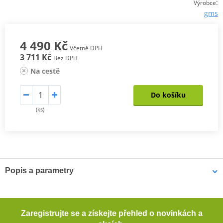
:
Výrobce
gms
4 490 Kč
Včetně DPH
3 711 Kč
Bez DPH
Na cestě
Do košíku
(ks)
Popis a parametry
Kalhoty Acamar WP
Příjemný a pohodlný materiál Tactel® (100% polyamid)
Zaregistrujte se a získejte přehled o novinkách a
Klimatická membrána GERMATEX® Z-Liner (voděodolná,