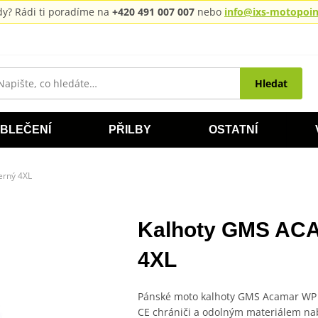
rady? Rádi ti poradíme na
+420 491 007 007
nebo
info@ixs-motopoint
Hledat
BLEČENÍ
PŘILBY
OSTATNÍ
rný 4XL
Kalhoty GMS AC
4XL
Pánské moto kalhoty GMS Acamar WP
CE chrániči a odolným materiálem nab