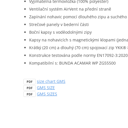
Vyjímatelná termovložka (100% polyester)
Ventilační systém AirVent na přední straně
Zapínání nohavic pomocí dlouhého zipu a suchého
Strečové panely v bederní části
Boční kapsy s voděodolnými zipy
Kapsy na nohavicích s magnetickými klopami (jedn
Krátký (20 cm) a dlouhý (70 cm) spojovací zip YKK®
Konstrukce testována podle normy EN17092-3:2020
Kompatibilní s: BUNDA ACAMAR WP ZG55500
size chart GMS
PDF
GMS SIZE
PDF
GMS SIZES
PDF