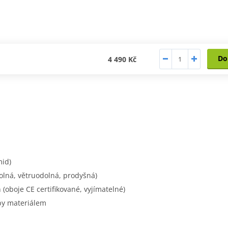
Do
4 490 Kč
mid)
ná, větruodolná, prodyšná)
 (oboje CE certifikované, vyjímatelné)
by materiálem