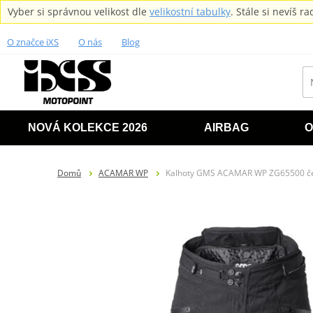
Vyber si správnou velikost dle
velikostní tabulky
. Stále si nevíš 
O značce iXS
O nás
Blog
NOVÁ KOLEKCE 2026
AIRBAG
O
Domů
ACAMAR WP
Kalhoty GMS ACAMAR WP ZG65500 če