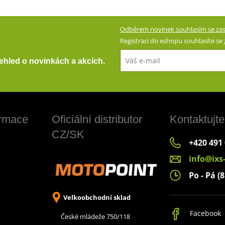
Odběrem novinek souhlasím se zas
Registrací do eshopu souhlasíte se
přehled o novinkách a akcích.
ormace
Oficiální distributor
Kontaktujte
CZ/SK
+420 491
info@ixs
Po - Pá (8
Velkoobchodní sklad
Facebook
České mládeže 750/118