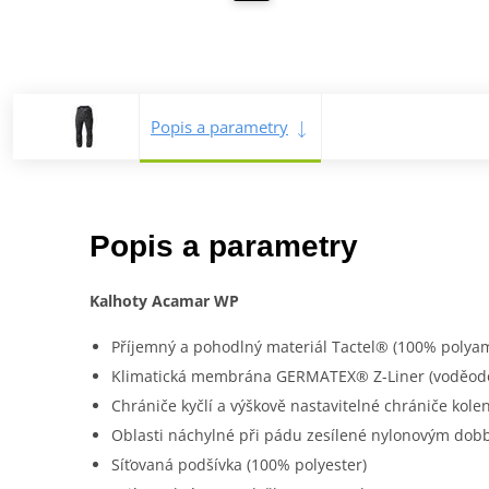
Popis a parametry
Popis a parametry
Kalhoty Acamar WP
Příjemný a pohodlný materiál Tactel® (100% polya
Klimatická membrána GERMATEX® Z-Liner (voděodol
Chrániče kyčlí a výškově nastavitelné chrániče kolen
Oblasti náchylné při pádu zesílené nylonovým dob
Síťovaná podšívka (100% polyester)