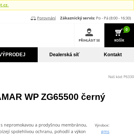
.cz.
Porovnání
Zákaznický servis:
Po - Pá (8:00 - 16:30)
0
PŘIHLÁSIT SE
KOŠÍK
VÝPRODEJ
Dealerská síť
Kontakt
Náš kód:
P6330
AMAR WP ZG65500 černý
 s nepromokavou a prodyšnou membránou,
:
Výrobce
ízejí spolehlivou ochranu, pohodlí a výkon
gms