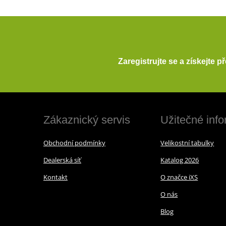
Zaregistrujte se a získejte 
Zákaznický servis
Užitečné inf
Obchodní podmínky
Velikostní tabulky
Dealerská síť
Katalog 2026
Kontakt
O značce iXS
O nás
Blog