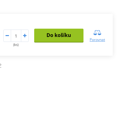
Do košíku
Porovnat
(ks)
P