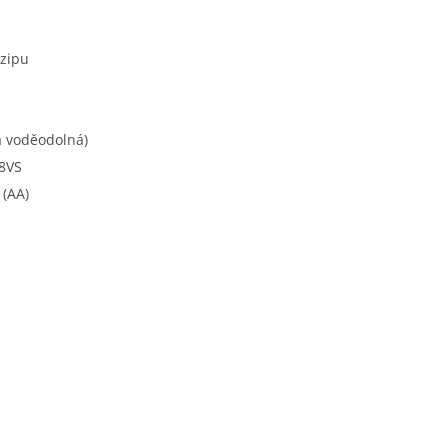
 zipu
a voděodolná)
 8VS
 (AA)